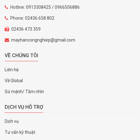
Hotline: 0913308425 / 0966506886
Phone: 02436 658 802
02436 473 359
mayhancongnghiep@gmail.com
VỀ CHÚNG TÔI
Liên hệ
Về Global
Sứ mệnh/ Tầm nhìn
DỊCH VỤ HỖ TRỢ
Dịch vụ
Tư vấn kỹ thuật