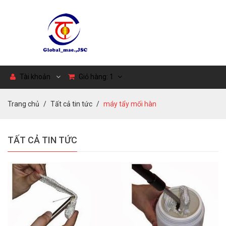
Tài khoản
Giỏ hàng:
1
Trang chủ
Tất cả tin tức
máy tẩy mối hàn
TẤT CẢ TIN TỨC