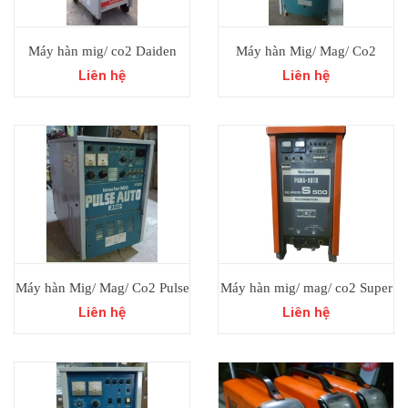
Máy hàn mig/ co2 Daiden
Máy hàn Mig/ Mag/ Co2
Move 200 Nhật bãi.
Transistor Pulse Auto 500
Liên hệ
Liên hệ
Nhật đã qua sử dụng.
Máy hàn Mig/ Mag/ Co2 Pulse
Máy hàn mig/ mag/ co2 Super
Auto 350 Nhật đã qua sử
S500 Pana Auto Nhật đã qua
Liên hệ
Liên hệ
dụng.
sử dụng.