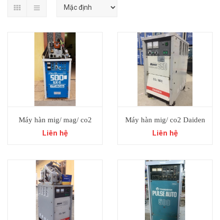
Máy hàn mig/ mag/ co2
Máy hàn mig/ co2 Daiden
DAIHEN- 500GX-II 3 chức
Move 350a Nhật Bãi.
Liên hệ
Liên hệ
năng: hàn mig, hàn que, thổi
than.