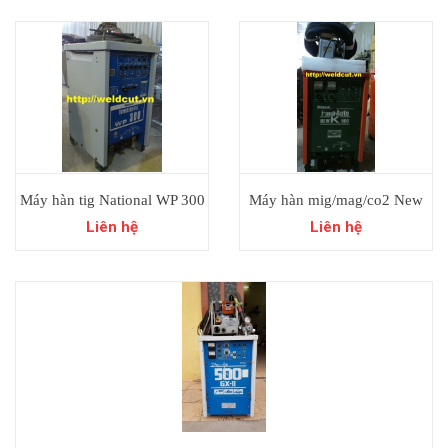
Máy hàn tig National WP 300
Máy hàn mig/mag/co2 New
Thyristor-Tig Nhật bãi.
K500 Pana Auto Nhật bãi.
Liên hệ
Liên hệ