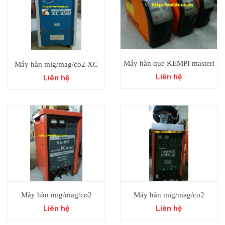
Máy hàn que KEMPI masterl
Máy hàn mig/mag/co2 XC
MLS 3500 Châu âu đã qua sử
350 Daihen Nhật bãi.
Liên hệ
Liên hệ
dụng.
Máy hàn mig/mag/co2
Máy hàn mig/mag/co2
National Super K500 Pana
National K500 Pana Auto
Liên hệ
Liên hệ
Auto Nhật bãi.
Nhật bãi.