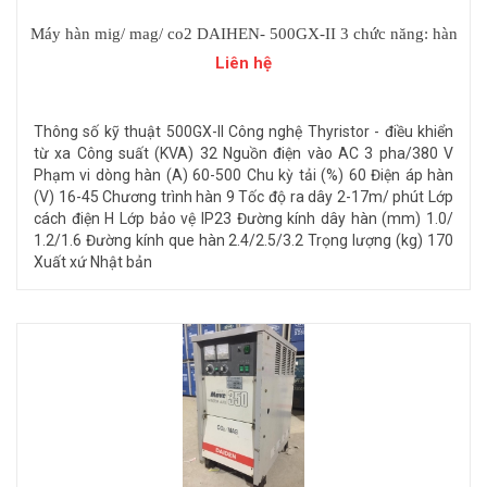
Máy hàn mig/ mag/ co2 DAIHEN- 500GX-II 3 chức năng: hàn
mig, hàn que, thổi than.
Liên hệ
Thông số kỹ thuật 500GX-II Công nghệ Thyristor - điều khiển
từ xa Công suất (KVA) 32 Nguồn điện vào AC 3 pha/380 V
Phạm vi dòng hàn (A) 60-500 Chu kỳ tải (%) 60 Điện áp hàn
(V) 16-45 Chương trình hàn 9 Tốc độ ra dây 2-17m/ phút Lớp
cách điện H Lớp bảo vệ IP23 Đường kính dây hàn (mm) 1.0/
1.2/1.6 Đường kính que hàn 2.4/2.5/3.2 Trọng lượng (kg) 170
Xuất xứ Nhật bản