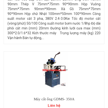
90mm Thép V 75mm*75mm 90*90mm Hộp Vuông
75mm*75mm 90mm*90mm Xà Gồ 75mm*75mm
90*90mm Hộp chữ Nhật 100mm*50mm 100*90mm Công
suất motor cắt 3 pha, 380V 2.4-3.0Kw Tốc độ motor cắt
(vòng/phút) 50/100 Công suất motor bơm nước 1/8hp Độ dài
phôi cắt min (mm) 20mm Đường kính lưỡi cưa max (mm)
300*2.0/1.6*32 Kích thước máy Trọng lượng máy (kg) 220
Vận hành Bán tự động,...
Máy cắt ống GDMS- 350A
Liên hệ