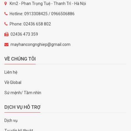
Km2 - Phan Trọng Tuệ - Thanh Trì - Hà Nội
Hotline: 0913308425 / 0966506886
Phone: 02436 658 802
02436 473 359
mayhancongnghiep@gmail.com
VỀ CHÚNG TÔI
Liên hệ
Về Global
Sứ mệnh/ Tầm nhìn
DỊCH VỤ HỖ TRỢ
Dịch vụ
Tư vấn kỹ thuật