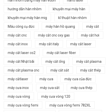
hàn nhôm bằng máy hàn edon
han's laser
hướng dẫn hàn nhôm
khuyến mại máy hàn
khuyến mại máy hàn mig
kĩ thuật hàn nhôm
Máu công cụ đức
máy hàn hồ quang
máy cắt
máy cắt cnc
máy cắt cnc oxy gas
máy cắt hơi
máy cắt inox
máy cắt italy
máy cắt laser
máy cắt laser co2
máy cắt laser fiber
máy cắt Nhật bãi
máy cắt ống
máy cắt plasma
máy cắt plasma cnc
máy cắt sắt
máy cắt thép
máy cắtlaser
máy cưa
máy cưa của đức
máy cưa inox
máy cưa sắt
máy cưa thép
máy cưa vòng
máy cưa vòng 120
máy cưa vòng femi
máy cưa vòng femi 782XL