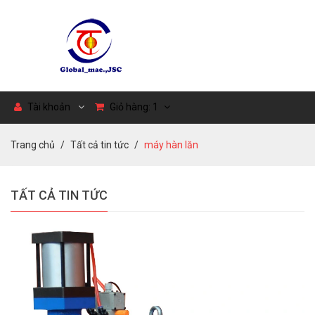
Tài khoản
Giỏ hàng:
1
Trang chủ
Tất cả tin tức
máy hàn lăn
TẤT CẢ TIN TỨC