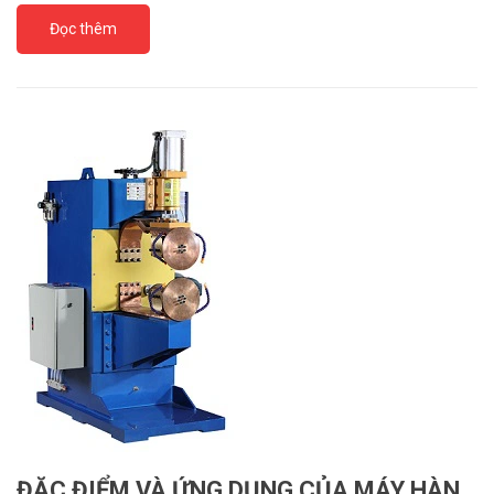
Đọc thêm
ĐẶC ĐIỂM VÀ ỨNG DỤNG CỦA MÁY HÀN