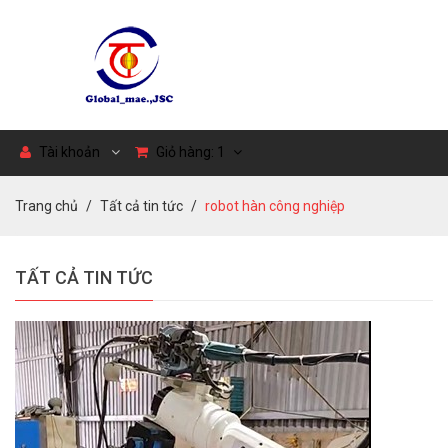
Tài khoản
Giỏ hàng:
1
Trang chủ
Tất cả tin tức
robot hàn công nghiệp
TẤT CẢ TIN TỨC