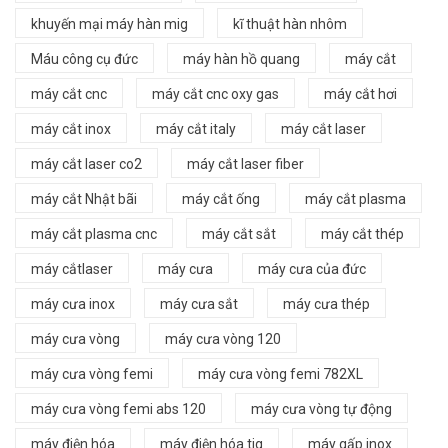
khuyến mại máy hàn mig
kĩ thuật hàn nhôm
Máu công cụ đức
máy hàn hồ quang
máy cắt
máy cắt cnc
máy cắt cnc oxy gas
máy cắt hơi
máy cắt inox
máy cắt italy
máy cắt laser
máy cắt laser co2
máy cắt laser fiber
máy cắt Nhật bãi
máy cắt ống
máy cắt plasma
máy cắt plasma cnc
máy cắt sắt
máy cắt thép
máy cắtlaser
máy cưa
máy cưa của đức
máy cưa inox
máy cưa sắt
máy cưa thép
máy cưa vòng
máy cưa vòng 120
máy cưa vòng femi
máy cưa vòng femi 782XL
máy cưa vòng femi abs 120
máy cưa vòng tự động
máy điện hóa
máy điện hóa tig
máy gấp inox