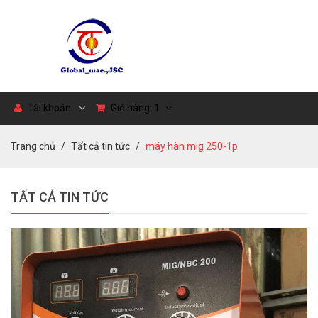
Tài khoản
Giỏ hàng:
1
Trang chủ
Tất cả tin tức
máy hàn mig 250-1p
TẤT CẢ TIN TỨC