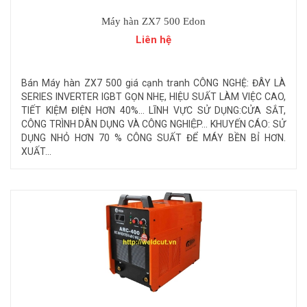
Máy hàn ZX7 500 Edon
Liên hệ
Bán Máy hàn ZX7 500 giá cạnh tranh CÔNG NGHỆ: ĐÂY LÀ
SERIES INVERTER IGBT GỌN NHẸ, HIỆU SUẤT LÀM VIỆC CAO,
TIẾT KIỆM ĐIỆN HƠN 40%... LĨNH VỰC SỬ DỤNG:CỬA SẮT,
CÔNG TRÌNH DÂN DỤNG VÀ CÔNG NGHIỆP... KHUYẾN CÁO: SỬ
DỤNG NHỎ HƠN 70 % CÔNG SUẤT ĐỂ MÁY BỀN BỈ HƠN.
XUẤT...