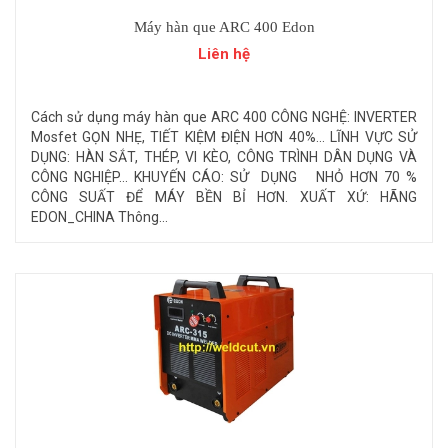
Máy hàn que ARC 400 Edon
Liên hệ
Cách sử dụng máy hàn que ARC 400 CÔNG NGHỆ: INVERTER
Mosfet GỌN NHẸ, TIẾT KIỆM ĐIỆN HƠN 40%... LĨNH VỰC SỬ
DỤNG: HÀN SẮT, THÉP, VI KÈO, CÔNG TRÌNH DÂN DỤNG VÀ
CÔNG NGHIỆP... KHUYẾN CÁO: SỬ DỤNG NHỎ HƠN 70 %
CÔNG SUẤT ĐỂ MÁY BỀN BỈ HƠN. XUẤT XỨ: HÃNG
EDON_CHINA Thông...