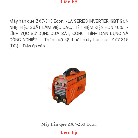
Liên hệ
Máy hàn que ZX7-315 Edon. - LÀ SERIES INVERTER IGBT GỌN
NHẸ, HIỆU SUẤT LÀM VIỆC CAO, TIẾT KIỆM ĐIỆN HƠN 40%... -
LĨNH VỰC SỬ DỤNG:CỬA SẮT, C​ÔNG TRÌNH DÂN DỤNG VÀ
CÔNG NGHIỆP.. Thông số kỹ thuật máy hàn que ZX7-315
(DC) : Điện áp vào ...
Máy hàn que ZX7-250 Edon
Liên hệ