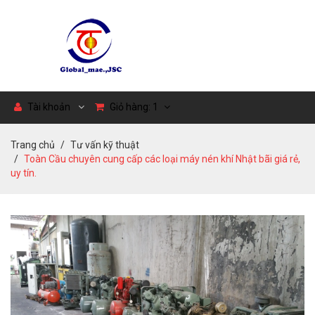
Tài khoản
Giỏ hàng:
1
Trang chủ
Tư vấn kỹ thuật
Toàn Cầu chuyên cung cấp các loại máy nén khí Nhật bãi giá rẻ,
uy tín.