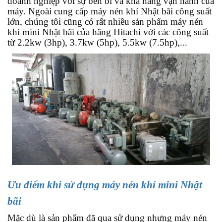
doanh nghiệp với sự bền bỉ và khả năng vận hành của
máy. Ngoài cung cấp máy nén khí Nhật bãi công suất
lớn, chúng tôi cũng có rất nhiều sản phẩm máy nén
khí mini Nhật bãi của hãng Hitachi với các công suất
từ 2.2kw (3hp), 3.7kw (5hp), 5.5kw (7.5hp),...
Ưu điểm khi sử dụng máy nén khí mini Nhật
bãi
Mặc dù là sản phẩm đã qua sử dụng nhưng máy nén