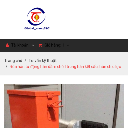
Tài khoản
Giỏ hàng:
1
Trang chủ
Tư vấn kỹ thuật
Rùa hàn tự động hàn dầm chữ I trong hàn kết cấu, hàn chịu lực.