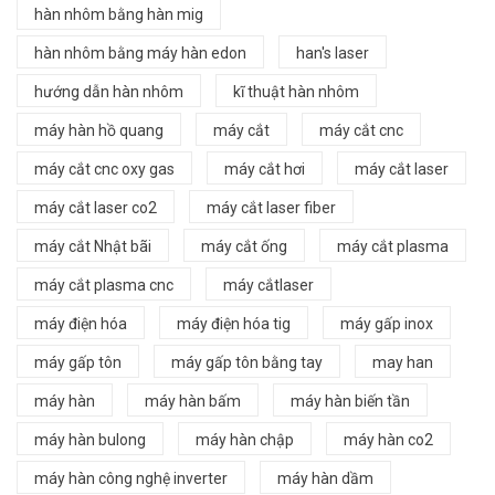
hàn nhôm bằng hàn mig
hàn nhôm bằng máy hàn edon
han's laser
hướng dẫn hàn nhôm
kĩ thuật hàn nhôm
máy hàn hồ quang
máy cắt
máy cắt cnc
máy cắt cnc oxy gas
máy cắt hơi
máy cắt laser
máy cắt laser co2
máy cắt laser fiber
máy cắt Nhật bãi
máy cắt ống
máy cắt plasma
máy cắt plasma cnc
máy cắtlaser
máy điện hóa
máy điện hóa tig
máy gấp inox
máy gấp tôn
máy gấp tôn bằng tay
may han
máy hàn
máy hàn bấm
máy hàn biến tần
máy hàn bulong
máy hàn chập
máy hàn co2
máy hàn công nghệ inverter
máy hàn dầm