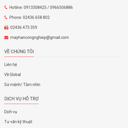
Hotline: 0913308425 / 0966506886
Phone: 02436 658 802
02436 473 359
mayhancongnghiep@gmail.com
VỀ CHÚNG TÔI
Liên hệ
Về Global
Sứ mệnh/ Tầm nhìn
DỊCH VỤ HỖ TRỢ
Dịch vụ
Tư vấn kỹ thuật