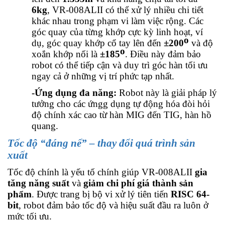
6kg
, VR-008ALII có thể xử lý nhiều chi tiết
khác nhau trong phạm vi làm việc rộng. Các
góc quay của từng khớp cực kỳ linh hoạt, ví
o
dụ, góc quay khớp cổ tay lên đến
±200
và độ
o
xoắn khớp nối là
±185
. Điều này đảm bảo
robot có thể tiếp cận và duy trì góc hàn tối ưu
ngay cả ở những vị trí phức tạp nhất.
-Ứng dụng đa năng:
Robot này là giải pháp lý
tưởng cho các ứngg dụng tự động hóa đòi hỏi
độ chính xác cao từ hàn MIG đến TIG, hàn hồ
quang
.
Tốc độ “đáng nể” – thay đổi quá trình sản
xuất
Tốc độ chính là yếu tố chính giúp VR-008ALII
gia
tăng năng suất
và
giảm chi phí giá thành sản
phẩm
. Được trang bị bộ vi xử lý tiên tiến
RISC 64-
bit
, robot đảm bảo tốc độ và hiệu suất đầu ra luôn ở
mức tối ưu.