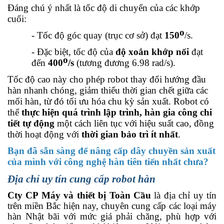
Đáng chú ý nhất là tốc độ di chuyển của các khớp
cuối:
o
- Tốc độ góc quay (trục cơ sở) đạt
150
/s.
- Đặc biệt, tốc độ của
độ xoắn khớp nối
đạt
o
đến
400
/s
(tương đương 6.98 rad/s).
Tốc độ cao này cho phép robot thay đổi hướng đầu
hàn nhanh chóng, giảm thiểu thời gian chết giữa các
mối hàn, từ đó tối ưu hóa chu kỳ sản xuất. Robot có
thể
thực hiện quá trình lập trình, hàn gia công chi
tiết tự động
một cách liên tục với hiệu suất cao, đồng
thời hoạt động với
thời gian bảo trì ít nhất
.
Bạn đã sẵn sàng để nâng cấp dây chuyền sản xuất
của mình với công nghệ hàn tiên tiến nhất chưa?
Địa chỉ uy tín cung cấp robot hàn
Cty CP Máy và thiết bị Toàn Cầu
là địa chỉ uy tín
trên miền Bắc hiện nay, chuyên cung cấp các loại máy
hàn Nhật bãi với mức giá phải chăng, phù hợp với