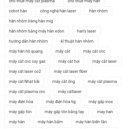
cho thuê máy cắt plasma
cho thuê máy hàn
cobot hàn
công nghệ hàn laser
hàn nhôm
hàn nhôm bằng hàn mig
hàn nhôm bằng máy hàn edon
han's laser
hướng dẫn hàn nhôm
kĩ thuật hàn nhôm
máy hàn hồ quang
máy cắt
máy cắt cnc
máy cắt cnc oxy gas
máy cắt hơi
máy cắt laser
máy cắt laser co2
máy cắt laser fiber
máy cắt Nhật bãi
máy cắt ống
máy cắt plasma
máy cắt plasma cnc
máy cắtlaser
máy điện hóa
máy điện hóa tig
máy gấp inox
máy gấp tôn
máy gấp tôn bằng tay
may han
máy hàn
máy hàn bấm
máy hàn biến tần