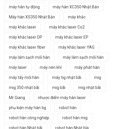
máy hàn tự động
máy hàn XC350 Nhật Bản
Máy hàn XS350 Nhật Bản
máy khắc
máy khắc laser
máy khắc laser Co2
máy khắc laser DP
máy khắc laser EP
máy khắc laser fiber
máy khắc laser YAG
máy lám sạch mối hàn
máy làm sạch mối hàn
máy laser
máy nén khí
máy phát hàn
máy tẩy mối hàn
máy tig nhật bãi
mig
mig 350 nhật bãi
mig bãi
mig nhật bãi
Mr Giang
nhược điểm máy hàn laser
phụ kiện máy hàn tig
robot hàn
robot hàn công nghiệp
robot hàn mig
robot hàn Nhật bãi
robot hàn Nhật bĩa