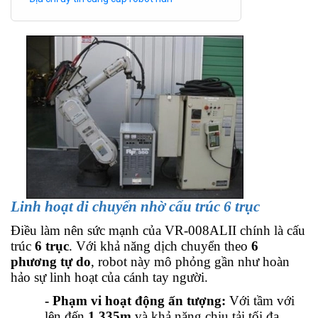
Linh hoạt di chuyển nhờ cấu trúc 6 trục
Điều làm nên sức mạnh của VR-008ALII chính là cấu
trúc
6 trục
. Với khả năng dịch chuyển theo
6
phương tự do
, robot này mô phỏng gần như hoàn
hảo sự linh hoạt của cánh tay người.
- Phạm vi hoạt động ấn tượng:
Với tầm với
lên đến
1.335m
và khả năng chịu tải tối đa