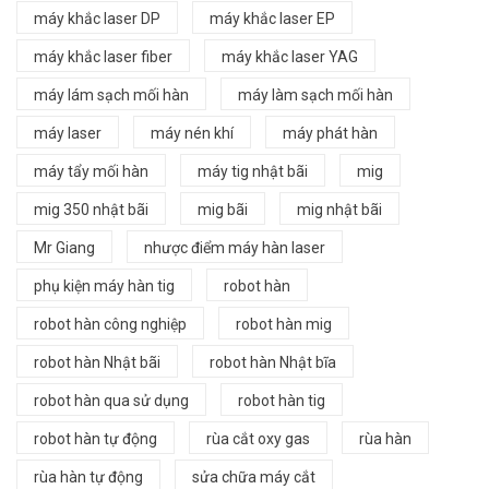
máy khắc laser DP
máy khắc laser EP
máy khắc laser fiber
máy khắc laser YAG
máy lám sạch mối hàn
máy làm sạch mối hàn
máy laser
máy nén khí
máy phát hàn
máy tẩy mối hàn
máy tig nhật bãi
mig
mig 350 nhật bãi
mig bãi
mig nhật bãi
Mr Giang
nhược điểm máy hàn laser
phụ kiện máy hàn tig
robot hàn
robot hàn công nghiệp
robot hàn mig
robot hàn Nhật bãi
robot hàn Nhật bĩa
robot hàn qua sử dụng
robot hàn tig
robot hàn tự động
rùa cắt oxy gas
rùa hàn
rùa hàn tự động
sửa chữa máy cắt