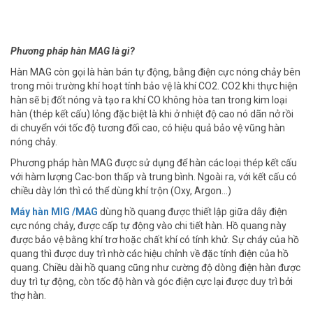
Phương pháp hàn MAG là gì?
Hàn MAG còn gọi là hàn bán tự động, bằng điện cực nóng chảy bên
trong môi trường khí hoạt tính bảo vệ là khí CO2. CO2 khi thực hiện
hàn sẽ bị đốt nóng và tạo ra khí CO không hòa tan trong kim loại
hàn (thép kết cấu) lỏng đặc biệt là khi ở nhiệt độ cao nó dãn nở rồi
di chuyển với tốc độ tương đối cao, có hiệu quả bảo vệ vũng hàn
nóng chảy.
Phương pháp hàn MAG được sử dụng để hàn các loại thép kết cấu
với hàm lượng Cac-bon thấp và trung bình. Ngoài ra, với kết cấu có
chiều dày lớn thì có thể dùng khí trộn (Oxy, Argon...)
Máy hàn MIG /MAG
dùng hồ quang được thiết lập giữa dây điện
cực nóng chảy, được cấp tự động vào chi tiết hàn. Hồ quang này
được bảo vệ bằng khí trơ hoặc chất khí có tính khử. Sự cháy của hồ
quang thì được duy trì nhờ các hiệu chỉnh về đặc tính điện của hồ
quang. Chiều dài hồ quang cũng như cường độ dòng điện hàn được
duy trì tự động, còn tốc độ hàn và góc điện cực lại được duy trì bởi
thợ hàn.