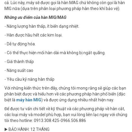
cả. Lúc này, máy sẽ được gọi là hàn MAG chứ không còn gọi là
hàn
MIG nữa (dựa trên phân loại phương pháp hàn theo khí bảo vệ).
Những ưu điểm của hàn MIG/MAG
- Năng lượng hàn thấp, ít biến dạng nhiệt.
- Hàn được hầu hết các kim loại.
- Dễ tự động hóa.
- Có thể thực hiện mối hàn dài mà không bị ngắt quãng.
- Giá thành thấp
- Năng suất cao
- Yêu cầu kỹ năng hàn thấp
Với những kiến thức trên đây, chúng tôi mong rằng sẽ giúp các bạn
phân biệt được và hiểu hơn về các phương pháp hàn phổ biến (đặc
biệt là
máy hàn MIG
) và được ứng dụng nhiều nhất hiện nay.
Để được tư vấn chi tiết về kỹ thuật và các phương pháp về hàn cắt,
các loại máy và model phù hợp, bạn vui lòng liên lạc ngay với chúng
tôi theo hotline: 0913.308.425-0966.506.886
▶️ BẢO HÀNH: 12 THÁNG