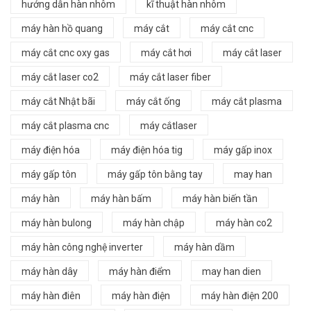
hướng dẫn hàn nhôm
kĩ thuật hàn nhôm
máy hàn hồ quang
máy cắt
máy cắt cnc
máy cắt cnc oxy gas
máy cắt hơi
máy cắt laser
máy cắt laser co2
máy cắt laser fiber
máy cắt Nhật bãi
máy cắt ống
máy cắt plasma
máy cắt plasma cnc
máy cắtlaser
máy điện hóa
máy điện hóa tig
máy gấp inox
máy gấp tôn
máy gấp tôn bằng tay
may han
máy hàn
máy hàn bấm
máy hàn biến tần
máy hàn bulong
máy hàn chập
máy hàn co2
máy hàn công nghệ inverter
máy hàn dầm
máy hàn dây
máy hàn điểm
may han dien
máy hàn điên
máy hàn điện
máy hàn điện 200