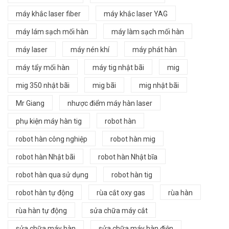
máy khắc laser fiber
máy khắc laser YAG
máy lám sạch mối hàn
máy làm sạch mối hàn
máy laser
máy nén khí
máy phát hàn
máy tẩy mối hàn
máy tig nhật bãi
mig
mig 350 nhật bãi
mig bãi
mig nhật bãi
Mr Giang
nhược điểm máy hàn laser
phụ kiện máy hàn tig
robot hàn
robot hàn công nghiệp
robot hàn mig
robot hàn Nhật bãi
robot hàn Nhật bĩa
robot hàn qua sử dụng
robot hàn tig
robot hàn tự động
rùa cắt oxy gas
rùa hàn
rùa hàn tự động
sửa chữa máy cắt
sửa chữa máy hàn
sửa chữa máy hàn điện