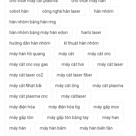
cho thuê máy cắt plasma
cho thuê máy hàn
cobot hàn
công nghệ hàn laser
hàn nhôm
hàn nhôm bằng hàn mig
hàn nhôm bằng máy hàn edon
han's laser
hướng dẫn hàn nhôm
kĩ thuật hàn nhôm
máy hàn hồ quang
máy cắt
máy cắt cnc
máy cắt cnc oxy gas
máy cắt hơi
máy cắt laser
máy cắt laser co2
máy cắt laser fiber
máy cắt Nhật bãi
máy cắt ống
máy cắt plasma
máy cắt plasma cnc
máy cắtlaser
máy điện hóa
máy điện hóa tig
máy gấp inox
máy gấp tôn
máy gấp tôn bằng tay
may han
máy hàn
máy hàn bấm
máy hàn biến tần