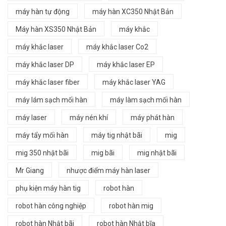
máy hàn tự động
máy hàn XC350 Nhật Bản
Máy hàn XS350 Nhật Bản
máy khắc
máy khắc laser
máy khắc laser Co2
máy khắc laser DP
máy khắc laser EP
máy khắc laser fiber
máy khắc laser YAG
máy lám sạch mối hàn
máy làm sạch mối hàn
máy laser
máy nén khí
máy phát hàn
máy tẩy mối hàn
máy tig nhật bãi
mig
mig 350 nhật bãi
mig bãi
mig nhật bãi
Mr Giang
nhược điểm máy hàn laser
phụ kiện máy hàn tig
robot hàn
robot hàn công nghiệp
robot hàn mig
robot hàn Nhật bãi
robot hàn Nhật bĩa