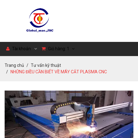
Tài khoản
Giỏ hàng:
1
Trang chủ
Tư vấn kỹ thuật
NHỮNG ĐIỀU CẦN BIẾT VỀ MÁY CẮT PLASMA CNC