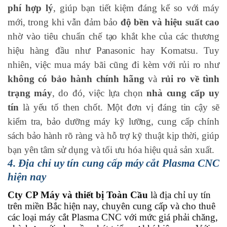
phí hợp lý
, giúp bạn tiết kiệm đáng kể so với máy
mới, trong khi vẫn đảm bảo
độ bền và hiệu suất cao
nhờ vào tiêu chuẩn chế tạo khắt khe của các thương
hiệu hàng đầu như Panasonic hay Komatsu. Tuy
nhiên, việc mua máy bãi cũng đi kèm với rủi ro như
không có bảo hành chính hãng
và
rủi ro về tình
trạng máy
, do đó, việc lựa chọn
nhà cung cấp uy
tín
là yếu tố then chốt. Một đơn vị đáng tin cậy sẽ
kiểm tra, bảo dưỡng máy kỹ lưỡng, cung cấp chính
sách bảo hành rõ ràng và hỗ trợ kỹ thuật kịp thời, giúp
bạn yên tâm sử dụng và tối ưu hóa hiệu quả sản xuất.
4. Địa chỉ uy tín cung cấp máy cắt Plasma CNC
hiện nay
Cty CP Máy và thiết bị Toàn Cầu
là địa chỉ uy tín
trên miền Bắc hiện nay, chuyên cung cấp và cho thuê
các loại máy cắt Plasma CNC với mức giá phải chăng,