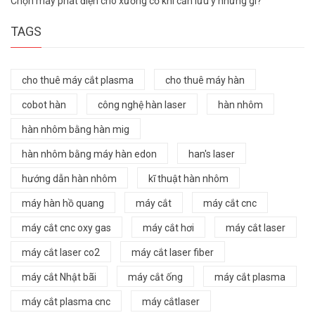
Chọn máy phát điện cho xưởng cơ khí cần lưu ý những gì?
TAGS
cho thuê máy cắt plasma
cho thuê máy hàn
cobot hàn
công nghệ hàn laser
hàn nhôm
hàn nhôm bằng hàn mig
hàn nhôm bằng máy hàn edon
han's laser
hướng dẫn hàn nhôm
kĩ thuật hàn nhôm
máy hàn hồ quang
máy cắt
máy cắt cnc
máy cắt cnc oxy gas
máy cắt hơi
máy cắt laser
máy cắt laser co2
máy cắt laser fiber
máy cắt Nhật bãi
máy cắt ống
máy cắt plasma
máy cắt plasma cnc
máy cắtlaser