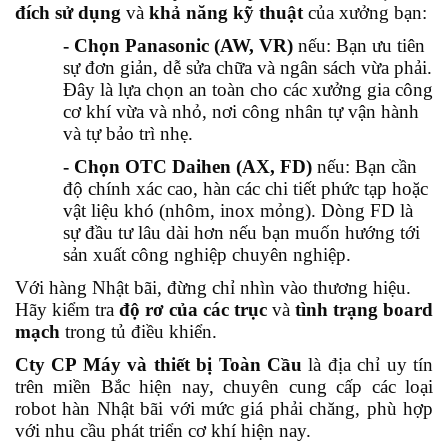
đích sử dụng
và
khả năng kỹ thuật
của xưởng bạn:
- Chọn Panasonic (AW, VR)
nếu: Bạn ưu tiên
sự đơn giản, dễ sửa chữa và ngân sách vừa phải.
Đây là lựa chọn an toàn cho các xưởng gia công
cơ khí vừa và nhỏ, nơi công nhân tự vận hành
và tự bảo trì nhẹ.
- Chọn OTC Daihen (AX, FD)
nếu: Bạn cần
độ chính xác cao, hàn các chi tiết phức tạp hoặc
vật liệu khó (nhôm, inox mỏng). Dòng FD là
sự đầu tư lâu dài hơn nếu bạn muốn hướng tới
sản xuất công nghiệp chuyên nghiệp.
Với hàng Nhật bãi, đừng chỉ nhìn vào thương hiệu.
Hãy kiểm tra
độ rơ của các trục
và
tình trạng board
mạch
trong tủ điều khiển.
Cty CP Máy và thiết bị Toàn Cầu
là địa chỉ uy tín
trên miền Bắc hiện nay, chuyên cung cấp các loại
robot hàn Nhật bãi với mức giá phải chăng, phù hợp
với nhu cầu phát triển cơ khí hiện nay.