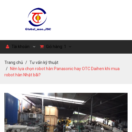
Tài khoản
Giỏ hàng:
1
Trang chủ
Tư vấn kỹ thuật
Nên lựa chọn robot hàn Panasonic hay OTC Daihen khi mua
robot hàn Nhật bãi?