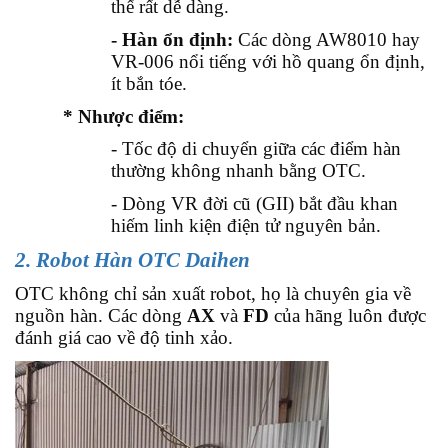
thế rất dễ dàng.
- Hàn ổn định:
Các dòng AW8010 hay
VR-006 nổi tiếng với hồ quang ổn định,
ít bắn tóe.
* Nhược điểm:
- Tốc độ di chuyển giữa các điểm hàn
thường không nhanh bằng OTC.
- Dòng VR đời cũ (GII) bắt đầu khan
hiếm linh kiện điện tử nguyên bản.
2. Robot Hàn OTC Daihen
OTC không chỉ sản xuất robot, họ là chuyên gia về
nguồn hàn. Các dòng
AX
và
FD
của hãng luôn được
đánh giá cao về độ tinh xảo.