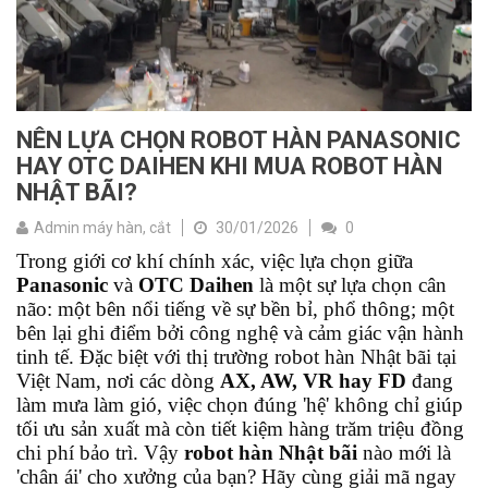
NÊN LỰA CHỌN ROBOT HÀN PANASONIC
HAY OTC DAIHEN KHI MUA ROBOT HÀN
NHẬT BÃI?
Admin máy hàn, cắt
30/01/2026
0
Trong giới cơ khí chính xác, việc lựa chọn giữa
Panasonic
và
OTC Daihen
là một sự lựa chọn cân
não: một bên nổi tiếng về sự bền bỉ, phổ thông; một
bên lại ghi điểm bởi công nghệ và cảm giác vận hành
tinh tế. Đặc biệt với thị trường robot hàn Nhật bãi tại
Việt Nam, nơi các dòng
AX, AW, VR hay FD
đang
làm mưa làm gió, việc chọn đúng 'hệ' không chỉ giúp
tối ưu sản xuất mà còn tiết kiệm hàng trăm triệu đồng
chi phí bảo trì. Vậy
robot hàn
Nhật bãi
nào mới là
'chân ái' cho xưởng của bạn? Hãy cùng giải mã ngay