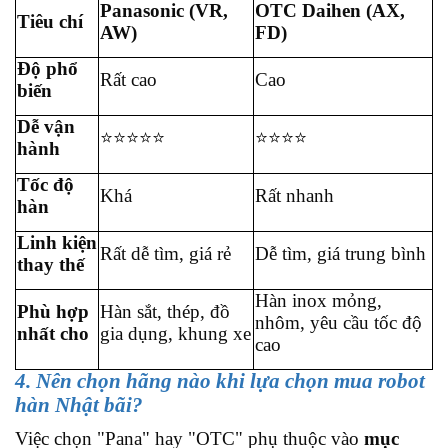
Panasonic (VR,
OTC Daihen (AX,
Tiêu chí
AW)
FD)
Độ phổ
Rất cao
Cao
biến
Dễ vận
⭐⭐⭐⭐⭐
⭐⭐⭐⭐
hành
Tốc độ
Khá
Rất nhanh
hàn
Linh kiện
Rất dễ tìm, giá rẻ
Dễ tìm, giá trung bình
thay thế
Hàn inox mỏng,
Phù hợp
Hàn sắt, thép, đồ
nhôm, yêu cầu tốc độ
nhất cho
gia dụng, khung xe
cao
4. Nên chọn hãng nào khi lựa chọn mua robot
hàn Nhật bãi?
Việc chọn "Pana" hay "OTC" phụ thuộc vào
mục