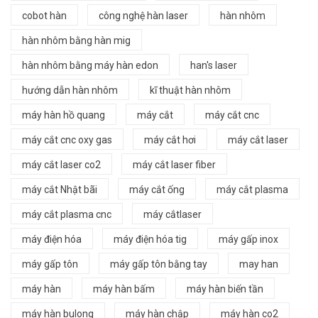
cobot hàn
công nghệ hàn laser
hàn nhôm
hàn nhôm bằng hàn mig
hàn nhôm bằng máy hàn edon
han's laser
hướng dẫn hàn nhôm
kĩ thuật hàn nhôm
máy hàn hồ quang
máy cắt
máy cắt cnc
máy cắt cnc oxy gas
máy cắt hơi
máy cắt laser
máy cắt laser co2
máy cắt laser fiber
máy cắt Nhật bãi
máy cắt ống
máy cắt plasma
máy cắt plasma cnc
máy cắtlaser
máy điện hóa
máy điện hóa tig
máy gấp inox
máy gấp tôn
máy gấp tôn bằng tay
may han
máy hàn
máy hàn bấm
máy hàn biến tần
máy hàn bulong
máy hàn chập
máy hàn co2