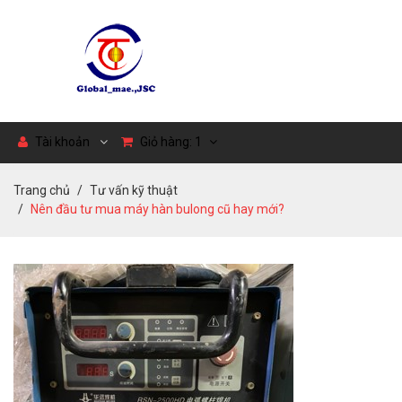
Tài khoản
Giỏ hàng:
1
Trang chủ
Tư vấn kỹ thuật
Nên đầu tư mua máy hàn bulong cũ hay mới?