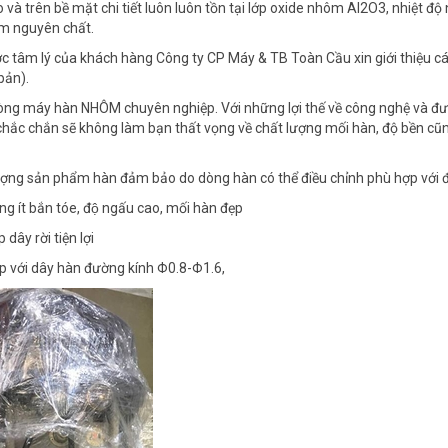
o và trên bề mặt chi tiết luôn luôn tồn tại lớp oxide nhôm Al2O3, nhiệt đ
m nguyên chất.
c tâm lý của khách hàng Công ty CP Máy & TB Toàn Cầu xin giới thiệu c
bản).
òng máy hàn NHÔM chuyên nghiệp. Với những lợi thế về công nghệ và đư
hắc chắn sẽ không làm bạn thất vọng về chất lượng mối hàn, độ bền cũ
ợng sản phẩm hàn đảm bảo do dòng hàn có thể điều chỉnh phù hợp với đi
g ít bắn tóe, độ ngấu cao, mối hàn đẹp
 dây rời tiện lợi
̣p với dây hàn đường kính Φ0.8-Φ1.6,