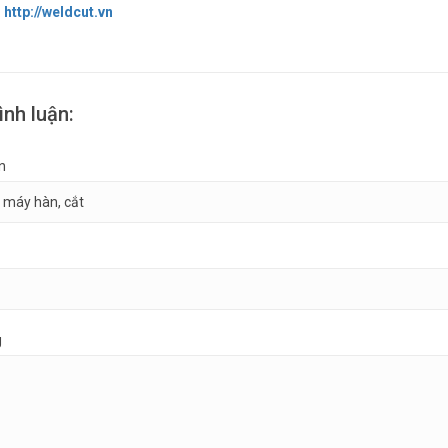
:
http://weldcut.vn
ình luận:
n
g