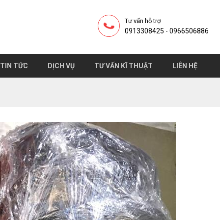
Tư vấn hỗ trợ
0913308425 - 0966506886
TIN TỨC
DỊCH VỤ
TƯ VẤN KĨ THUẬT
LIÊN HỆ