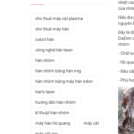
nhiệt ca
của nhô
Hiểu đượ
cho thuê máy cắt plasma
nguyên 
cho thuê máy hàn
Đây là d
DaiDen c
cobot hàn
nhôm:
công nghệ hàn laser
- Chất lư
hàn nhôm
- Hồ quan
hàn nhôm bằng hàn mig
- Đầu cấp
- Phù hơ
hàn nhôm bằng máy hàn edon
han's laser
hướng dẫn hàn nhôm
kĩ thuật hàn nhôm
máy hàn hồ quang
máy cắt
máy cắt cnc