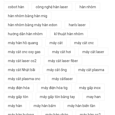
cobot hàn
công nghệ hàn laser
hàn nhôm
hàn nhôm bằng hàn mig
hàn nhôm bằng máy hàn edon
han's laser
hướng dẫn hàn nhôm
kĩ thuật hàn nhôm
máy hàn hồ quang
máy cắt
máy cắt cnc
máy cắt cnc oxy gas
máy cắt hơi
máy cắt laser
máy cắt laser co2
máy cắt laser fiber
máy cắt Nhật bãi
máy cắt ống
máy cắt plasma
máy cắt plasma cnc
máy cắtlaser
máy điện hóa
máy điện hóa tig
máy gấp inox
máy gấp tôn
máy gấp tôn bằng tay
may han
máy hàn
máy hàn bấm
máy hàn biến tần
máy hàn bulong
máy hàn chập
máy hàn co2