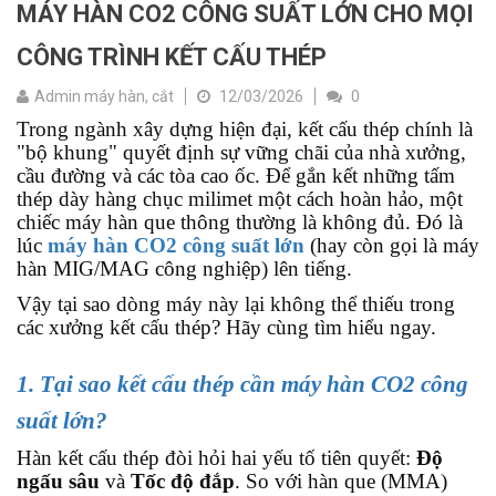
MÁY HÀN CO2 CÔNG SUẤT LỚN CHO MỌI
CÔNG TRÌNH KẾT CẤU THÉP
Admin máy hàn, cắt
12/03/2026
0
Trong ngành xây dựng hiện đại, kết cấu thép chính là
"bộ khung" quyết định sự vững chãi của nhà xưởng,
cầu đường và các tòa cao ốc. Để gắn kết những tấm
thép dày hàng chục milimet một cách hoàn hảo, một
chiếc máy hàn que thông thường là không đủ. Đó là
lúc
máy hàn CO2 công suất lớn
(hay còn gọi là máy
hàn MIG/MAG công nghiệp) lên tiếng.
Vậy tại sao dòng máy này lại không thể thiếu trong
các xưởng kết cấu thép? Hãy cùng tìm hiểu ngay.
1. Tại sao kết cấu thép cần máy hàn CO2 công
suất lớn?
Hàn kết cấu thép đòi hỏi hai yếu tố tiên quyết:
Độ
ngấu sâu
và
Tốc độ đắp
. So với hàn que (MMA)