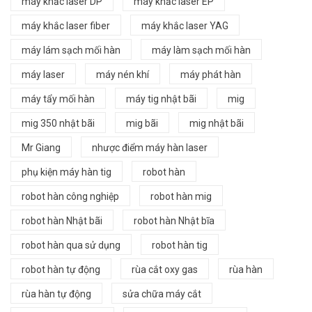
máy khắc laser DP
máy khắc laser EP
máy khắc laser fiber
máy khắc laser YAG
máy lám sạch mối hàn
máy làm sạch mối hàn
máy laser
máy nén khí
máy phát hàn
máy tẩy mối hàn
máy tig nhật bãi
mig
mig 350 nhật bãi
mig bãi
mig nhật bãi
Mr Giang
nhược điểm máy hàn laser
phụ kiện máy hàn tig
robot hàn
robot hàn công nghiệp
robot hàn mig
robot hàn Nhật bãi
robot hàn Nhật bĩa
robot hàn qua sử dụng
robot hàn tig
robot hàn tự động
rùa cắt oxy gas
rùa hàn
rùa hàn tự động
sửa chữa máy cắt