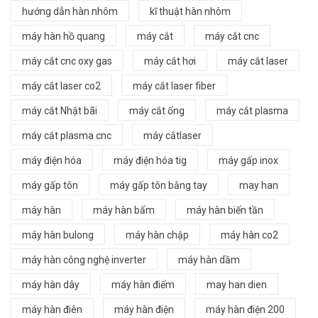
hướng dẫn hàn nhôm
kĩ thuật hàn nhôm
máy hàn hồ quang
máy cắt
máy cắt cnc
máy cắt cnc oxy gas
máy cắt hơi
máy cắt laser
máy cắt laser co2
máy cắt laser fiber
máy cắt Nhật bãi
máy cắt ống
máy cắt plasma
máy cắt plasma cnc
máy cắtlaser
máy điện hóa
máy điện hóa tig
máy gấp inox
máy gấp tôn
máy gấp tôn bằng tay
may han
máy hàn
máy hàn bấm
máy hàn biến tần
máy hàn bulong
máy hàn chập
máy hàn co2
máy hàn công nghệ inverter
máy hàn dầm
máy hàn dây
máy hàn điểm
may han dien
máy hàn điên
máy hàn điện
máy hàn điện 200