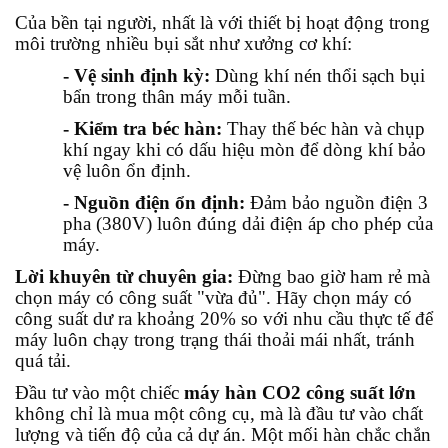
Của bền tại người, nhất là với thiết bị hoạt động trong
môi trường nhiều bụi sắt như xưởng cơ khí:
- Vệ sinh định kỳ:
Dùng khí nén thổi sạch bụi
bẩn trong thân máy mỗi tuần.
- Kiểm tra béc hàn:
Thay thế béc hàn và chụp
khí ngay khi có dấu hiệu mòn để dòng khí bảo
vệ luôn ổn định.
- Nguồn điện ổn định:
Đảm bảo nguồn điện 3
pha (380V) luôn đúng dải điện áp cho phép của
máy.
Lời khuyên từ chuyên gia:
Đừng bao giờ ham rẻ mà
chọn máy có công suất "vừa đủ". Hãy chọn máy có
công suất dư ra khoảng 20% so với nhu cầu thực tế để
máy luôn chạy trong trạng thái thoải mái nhất, tránh
quá tải.
Đầu tư vào một chiếc
máy hàn CO2 công suất lớn
không chỉ là mua một công cụ, mà là đầu tư vào chất
lượng và tiến độ của cả dự án. Một mối hàn chắc chắn