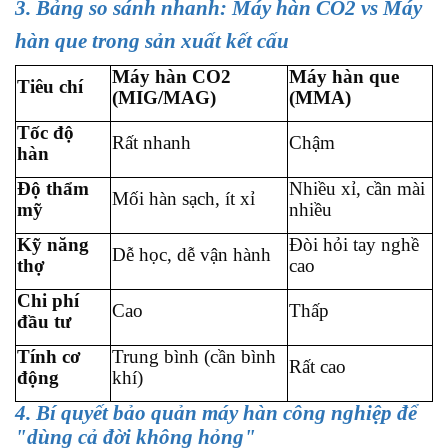
3. Bảng so sánh nhanh: Máy hàn CO2 vs Máy
hàn que trong sản xuất kết cấu
Máy hàn CO2
Máy hàn que
Tiêu chí
(MIG/MAG)
(MMA)
Tốc độ
Rất nhanh
Chậm
hàn
Độ thẩm
Nhiều xỉ, cần mài
Mối hàn sạch, ít xỉ
mỹ
nhiều
Kỹ năng
Đòi hỏi tay nghề
Dễ học, dễ vận hành
thợ
cao
Chi phí
Cao
Thấp
đầu tư
Tính cơ
Trung bình (cần bình
Rất cao
động
khí)
4. Bí quyết bảo quản máy hàn công nghiệp để
"dùng cả đời không hỏng"