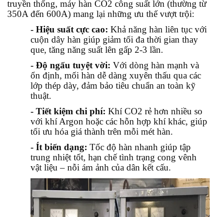
truyền thống, máy hàn CO2 công suất lớn (thường từ
350A đến 600A) mang lại những ưu thế vượt trội:
- Hiệu suất cực cao:
Khả năng hàn liên tục với
cuộn dây hàn giúp giảm tối đa thời gian thay
que, tăng năng suất lên gấp 2-3 lần.
- Độ ngấu tuyệt vời:
Với dòng hàn mạnh và
ổn định, mối hàn dễ dàng xuyên thấu qua các
lớp thép dày, đảm bảo tiêu chuẩn an toàn kỹ
thuật.
- Tiết kiệm chi phí:
Khí CO2 rẻ hơn nhiều so
với khí Argon hoặc các hỗn hợp khí khác, giúp
tối ưu hóa giá thành trên mỗi mét hàn.
- Ít biến dạng:
Tốc độ hàn nhanh giúp tập
trung nhiệt tốt, hạn chế tình trạng cong vênh
vật liệu – nỗi ám ảnh của dân kết cấu.