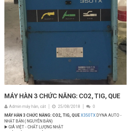
MÁY HÀN 3 CHỨC NĂNG: CO2, TIG, QUE
Admin máy hàn, cắt
25/08/2018
0
MÁY HÀN 3 CHỨC NĂNG: CO2, TIG, QUE
X350TX
DYNA AUTO -
NHẬT BẢN ( NGUYÊN BẢN)
▶️ GIÁ VIỆT - CHẤT LƯỢNG NHẬT