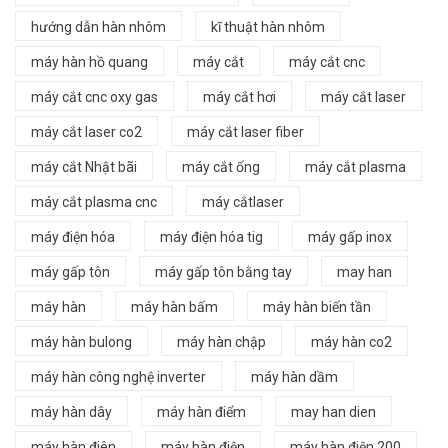
hướng dẫn hàn nhôm
kĩ thuật hàn nhôm
máy hàn hồ quang
máy cắt
máy cắt cnc
máy cắt cnc oxy gas
máy cắt hơi
máy cắt laser
máy cắt laser co2
máy cắt laser fiber
máy cắt Nhật bãi
máy cắt ống
máy cắt plasma
máy cắt plasma cnc
máy cắtlaser
máy điện hóa
máy điện hóa tig
máy gấp inox
máy gấp tôn
máy gấp tôn bằng tay
may han
máy hàn
máy hàn bấm
máy hàn biến tần
máy hàn bulong
máy hàn chập
máy hàn co2
máy hàn công nghệ inverter
máy hàn dầm
máy hàn dây
máy hàn điểm
may han dien
máy hàn điên
máy hàn điện
máy hàn điện 200