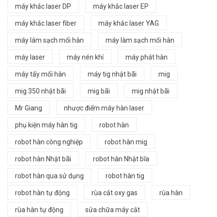
máy khắc laser DP
máy khắc laser EP
máy khắc laser fiber
máy khắc laser YAG
máy lám sạch mối hàn
máy làm sạch mối hàn
máy laser
máy nén khí
máy phát hàn
máy tẩy mối hàn
máy tig nhật bãi
mig
mig 350 nhật bãi
mig bãi
mig nhật bãi
Mr Giang
nhược điểm máy hàn laser
phụ kiện máy hàn tig
robot hàn
robot hàn công nghiệp
robot hàn mig
robot hàn Nhật bãi
robot hàn Nhật bĩa
robot hàn qua sử dụng
robot hàn tig
robot hàn tự động
rùa cắt oxy gas
rùa hàn
rùa hàn tự động
sửa chữa máy cắt