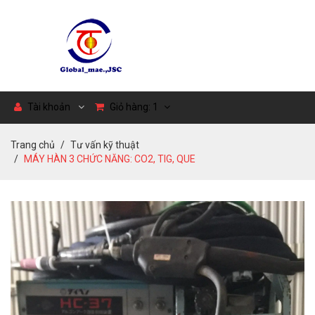
Tài khoản
Giỏ hàng:
1
Trang chủ
Tư vấn kỹ thuật
MÁY HÀN 3 CHỨC NĂNG: CO2, TIG, QUE