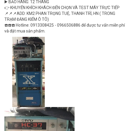
▶️ BẢO HÀNG: 12 THÁNG
👉 KHUYẾN KHÍCH KHÁCH ĐẾN CHỌN VÀ TEST MÁY TRỰC TIẾP
📌📌📌ADD: KM2 PHAN TRỌNG TUỆ, THANH TRÌ, HN ( TRONG
TRẠM ĐĂNG KIỂM Ô TÔ)
☎️☎️☎️ Hotline: 0913308425 - 0966506886 để được tư vấn miễn phí
và đặt mua sản phẩm.