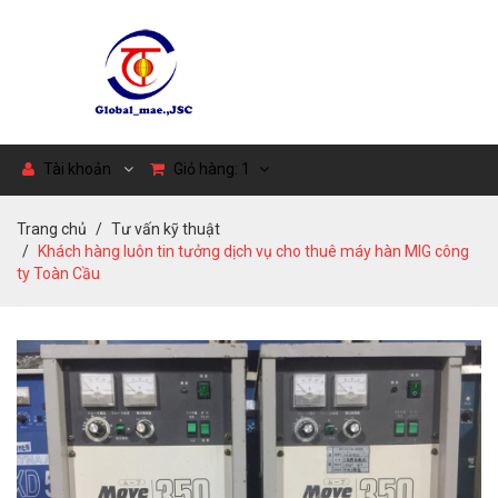
Tài khoản
Giỏ hàng:
1
Trang chủ
Tư vấn kỹ thuật
Khách hàng luôn tin tưởng dịch vụ cho thuê máy hàn MIG công
ty Toàn Cầu