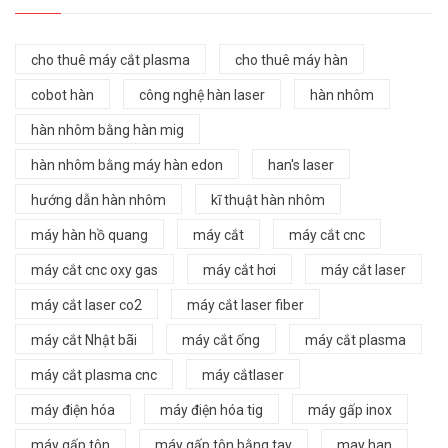
cho thuê máy cắt plasma
cho thuê máy hàn
cobot hàn
công nghệ hàn laser
hàn nhôm
hàn nhôm bằng hàn mig
hàn nhôm bằng máy hàn edon
han's laser
hướng dẫn hàn nhôm
kĩ thuật hàn nhôm
máy hàn hồ quang
máy cắt
máy cắt cnc
máy cắt cnc oxy gas
máy cắt hơi
máy cắt laser
máy cắt laser co2
máy cắt laser fiber
máy cắt Nhật bãi
máy cắt ống
máy cắt plasma
máy cắt plasma cnc
máy cắtlaser
máy điện hóa
máy điện hóa tig
máy gấp inox
máy gấp tôn
máy gấp tôn bằng tay
may han