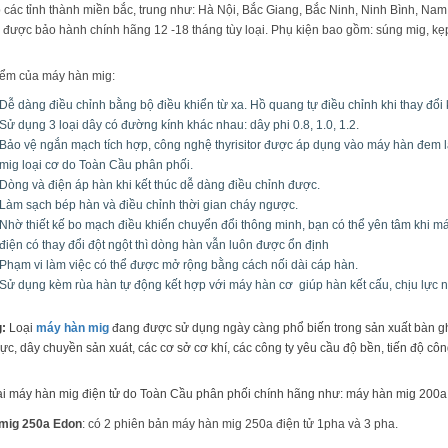
 các tỉnh thành miền bắc, trung như: Hà Nội, Bắc Giang, Bắc Ninh, Ninh Bình, Nam
u được bảo hành chính hãng 12 -18 tháng tùy loại. Phụ kiện bao gồm: súng mig, kẹ
iểm của máy hàn mig:
Dễ dàng điều chỉnh bằng bộ điều khiển từ xa. Hồ quang tự điều chỉnh khi thay đổi
Sử dụng 3 loại dây có đường kính khác nhau: dây phi 0.8, 1.0, 1.2.
Bảo vệ ngắn mạch tích hợp, công nghệ thyrisitor được áp dụng vào máy hàn đem 
mig loại cơ do Toàn Cầu phân phối.
Dòng và điện áp hàn khi kết thúc dễ dàng điều chỉnh được.
Làm sạch bép hàn và điều chỉnh thời gian cháy ngược.
Nhờ thiết kế bo mạch điều khiển chuyển đổi thông minh, bạn có thể yên tâm khi 
điện có thay đổi đột ngột thì dòng hàn vẫn luôn được ổn định
Phạm vi làm việc có thể được mở rộng bằng cách nối dài cáp hàn.
Sử dụng kèm rùa hàn tự động kết hợp với máy hàn cơ giúp hàn kết cấu, chịu lực n
:
Loại
máy hàn mig
đang được sử dụng ngày càng phổ biến trong sản xuất bàn ghế, 
c, dây chuyền sản xuát, các cơ sở cơ khí, các công ty yêu cầu độ bền, tiến độ công
ại máy hàn mig điện tử do Toàn Cầu phân phối chính hãng như: máy hàn mig 200
mig 250a Edon
: có 2 phiên bản máy hàn mig 250a điện tử 1pha và 3 pha.