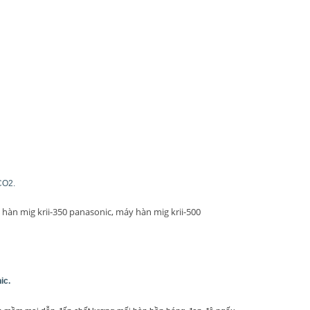
CO2.
hàn mig krii-350 panasonic, máy hàn mig krii-500
ic.