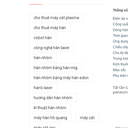
Thông số 
cho thuê máy cắt plasma
Điện áp
Công su
cho thuê máy hàn
Dòng 
Thời gi
cobot hàn
Ứng d
Chiều d
công nghệ hàn laser
Chu k
hàn nhôm
Trọng
Kích t
hàn nhôm bằng hàn mig
Màu 
Phụ kiện
hàn nhôm bằng máy hàn edon
Tất tần 
han's laser
panasoni
hướng dẫn hàn nhôm
kĩ thuật hàn nhôm
máy hàn hồ quang
máy cắt
máy cắt cnc