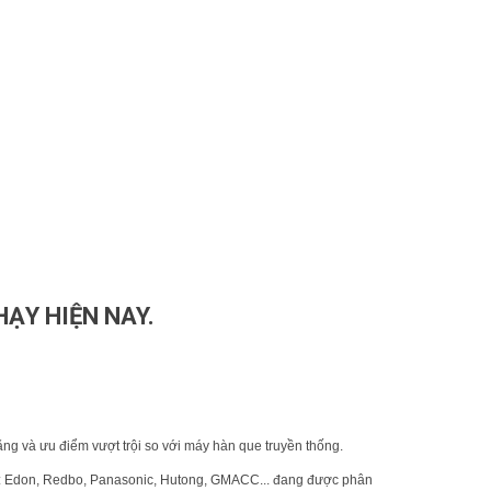
HẠY HIỆN NAY.
ăng và ưu điểm vượt trội so với máy hàn que truyền thống.
ư: Edon, Redbo, Panasonic, Hutong, GMACC... đang được phân