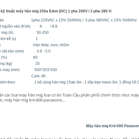
kỹ thuật máy hàn mig 250a Edon (DC) 1 pha 200V / 3 pha-380 V:
 vào 1pha 220VAC ± 15% 50/60Hz / 3 pha 380VAC ± 15% 50/60Hz
ất nguồn vào (KVA) 8 / 8.8
hàn mig (A) 50-250
an khí trễ (s) 1
ụng Hàn thép, inox, nhôm
ày vật hàn (mm) 0.6 - 5.0
ỳ tải (%) 60
 lượng (kg) 25
hước máy (mm) 500*263*430
sắc Cam, đỏ
 kèm theo: 1 bộ súng hàn mig 15ak-3m , 1 dây kẹp mass-3m, 1 đồng hồ 
tận các loại máy hàn mig loại cơ do Toàn Cầu phân phối chính thức như: máy 
c, máy hàn mig krii-600 panasonic...
Máy hàn mig Krii-500 Panason