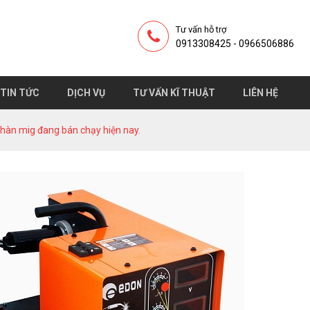
Tư vấn hỗ trợ
0913308425 - 0966506886
TIN TỨC
DỊCH VỤ
TƯ VẤN KĨ THUẬT
LIÊN HỆ
y hàn mig đang bán chạy hiện nay.