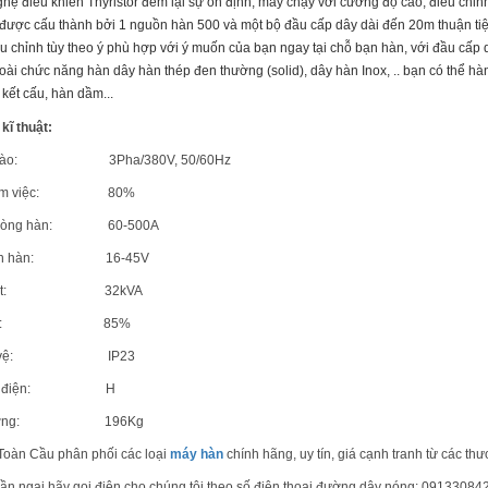
 điều khiển Thyristor đem lại sự ổn định, máy chạy với cường độ cao, điều ch
được cấu thành bởi 1 nguồn hàn 500 và một bộ đầu cấp dây dài đến 20m thuận tiệ
ều chỉnh tùy theo ý phù hợp với ý muốn của bạn ngay tại chỗ bạn hàn, với đầu cấ
oài chức năng hàn dây hàn thép đen thường (solid), dây hàn Inox, .. bạn có thể hà
 kết cấu, hàn dầm...
kĩ thuật:
p vào: 3Pha/380V, 50/60Hz
 làm việc: 80%
 dòng hàn: 60-500A
điện hàn: 16-45V
 suất: 32kVA
 suất: 85%
bảo vệ: IP23
ách điện: H
 lượng: 196Kg
Toàn Cầu phân phối các loại
máy hàn
chính hãng, uy tín, giá cạnh tranh từ các th
n ngại hãy gọi điện cho chúng tôi theo số điện thoại đường dây nóng: 091330842