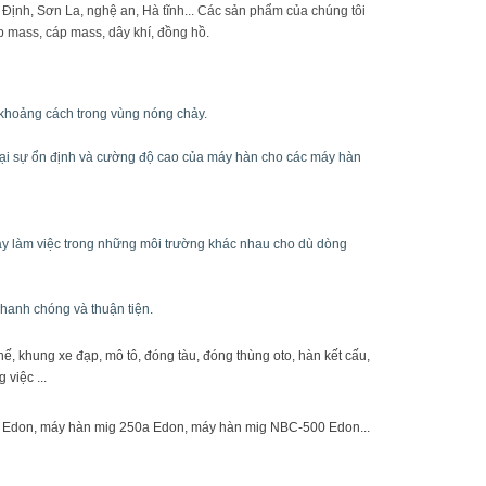
 Định, Sơn La, nghệ an, Hà tĩnh... Các sản phẩm của chúng tôi
p mass, cáp mass, dây khí, đồng hồ.
 khoảng cách trong vùng nóng chảy.
lại sự ổn định và cường độ cao của máy hàn cho các máy hàn
máy làm việc trong những môi trường khác nhau cho dù dòng
hanh chóng và thuận tiện.
khung xe đạp, mô tô, đóng tàu, đóng thùng oto, hàn kết cấu,
 việc ...
a Edon, máy hàn mig 250a Edon, máy hàn mig NBC-500 Edon...