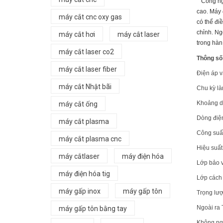
Công nghệ
cao. Máy 
máy cắt cnc oxy gas
có thể đi
chỉnh. Ng
máy cắt hơi
máy cắt laser
trong hàn
máy cắt laser co2
Thông số 
máy cắt laser fiber
Điện á
máy cắt Nhật bãi
Chu kỳ
Khoảng
máy cắt ống
Dòng 
máy cắt plasma
Công
máy cắt plasma cnc
Hiệu
máy cắtlaser
máy điện hóa
Lớp 
máy điện hóa tig
Lớp c
máy gấp inox
máy gấp tôn
Trọng
Ngoài ra 
máy gấp tôn bằng tay
Không ngầ