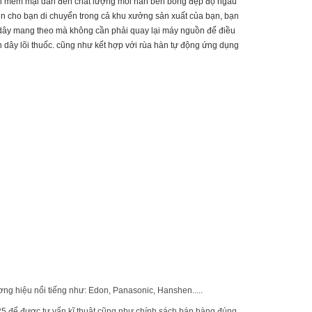
ỉnh mềm mại dẫn đến chất lượng mối hàn bền bóng đẹp độ ngấu
n cho bạn di chuyển trong cả khu xưởng sản xuất của bạn, bạn
p dây mang theo mà không cần phải quay lại máy nguồn để điều
n dây lõi thuốc. cũng như kết hợp với rùa hàn tự động ứng dụng
ương hiệu nổi tiếng như: Edon, Panasonic, Hanshen.....
5 để được tư vấn kĩ thuật cũng như chính sách bán hàng đúng