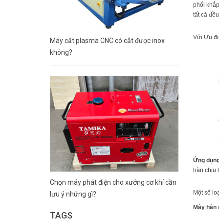
phối khắp
tất cả đề
Với Ưu đ
Máy cắt plasma CNC có cắt được inox
không?
Ứng dụng
hàn chịu lự
Chọn máy phát điện cho xưởng cơ khí cần
Một số lo
lưu ý những gì?
Máy hàn 
TAGS