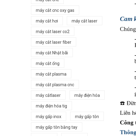
máy cắt cnc oxy gas
Cam k
máy cắt hơi
máy cắt laser
Chúng 
máy cắt laser co2
máy cắt laser fiber
máy cắt Nhật bãi
máy cắt ống
máy cắt plasma
máy cắt plasma cnc
máy cắtlaser
máy điện hóa
☎
️ Đừ
máy điện hóa tig
Liên h
máy gấp inox
máy gấp tôn
Công 
máy gấp tôn bằng tay
Thông 