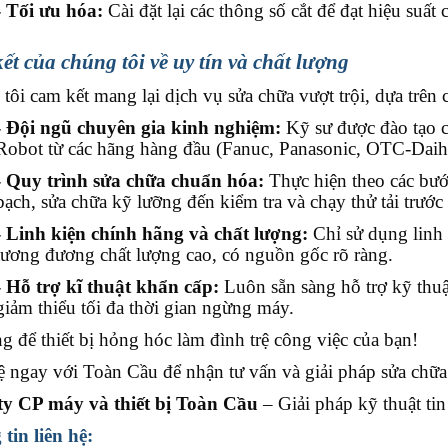
- Tối ưu hóa:
Cài đặt lại các thông số cắt để đạt hiệu suất 
ết của chúng tôi về uy tín và chất lượng
tôi cam kết mang lại dịch vụ sửa chữa vượt trội, dựa trên c
- Đội ngũ chuyên gia kinh nghiệm:
Kỹ sư được đào tạo ch
Robot từ các hãng hàng đầu (Fanuc, Panasonic, OTC-Daihe
- Quy trình sửa chữa chuẩn hóa:
Thực hiện theo các bướ
bạch, sửa chữa kỹ lưỡng đến kiểm tra và chạy thử tải trước
- Linh kiện chính hãng và chất lượng:
Chỉ sử dụng linh 
tương đương chất lượng cao, có nguồn gốc rõ ràng.
- Hỗ trợ kĩ thuật khẩn cấp:
Luôn sẵn sàng hỗ trợ kỹ thuậ
giảm thiểu tối đa thời gian ngừng máy.
ng để thiết bị hỏng hóc làm đình trệ công việc của bạn!
ệ ngay với Toàn Cầu để nhận tư vấn và giải pháp sửa chữa
ty CP máy và thiết bị Toàn Cầu
– Giải pháp kỹ thuật ti
tin liên hệ: