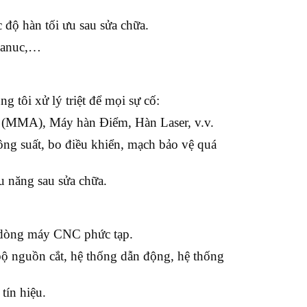
độ hàn tối ưu sau sửa chữa.
Fanuc,…
g tôi xử lý triệt để mọi sự cố:
MMA), Máy hàn Điểm, Hàn Laser, v.v.
ng suất, bo điều khiển, mạch bảo vệ quá
 năng sau sửa chữa.
ác dòng máy CNC phức tạp.
ộ nguồn cắt, hệ thống dẫn động, hệ thống
tín hiệu.