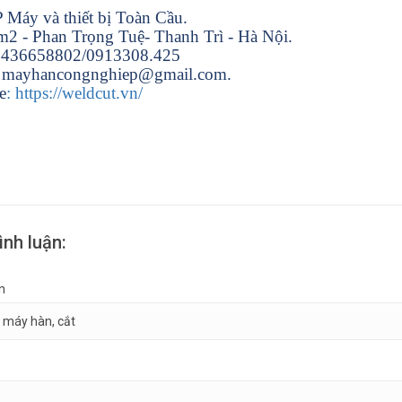
 Máy và thiết bị Toàn Cầu.
2 - Phan Trọng Tuệ- Thanh Trì - Hà Nội.
02436658802/0913308.425
: mayhancongnghiep@gmail.com.
e
: https://weldcut.vn/
ình luận:
n