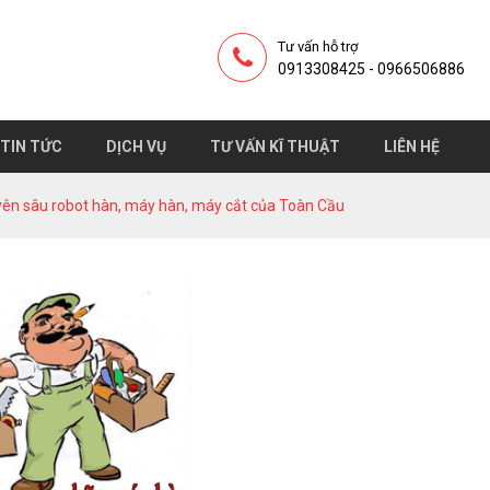
Tư vấn hỗ trợ
0913308425 - 0966506886
TIN TỨC
DỊCH VỤ
TƯ VẤN KĨ THUẬT
LIÊN HỆ
ên sâu robot hàn, máy hàn, máy cắt của Toàn Cầu