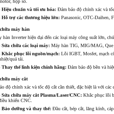
motor, hộp số.
- Hiệu chuẩn và tối ưu hóa:
Đảm bảo độ chính xác và tốc 
- Hỗ trợ các thương hiệu lớn:
Panasonic, OTC-Daihen, 
 chữa máy hàn
 hàn Inverter hiện đại đến các loại máy công suất lớn, chún
- Sửa chữa các loại máy:
Máy hàn TIG, MIG/MAG, Que (
- Khắc phục lỗi nguồn/mạch:
Lỗi IGBT, Mosfet, mạch cô
nhiệt/quá tải.
- Thay thế linh kiện chính hãng:
Đảm bảo độ bền và hiệu
 chữa máy cắt
o độ chính xác và tốc độ cắt cần thiết, đặc biệt là với c
- Sửa chữa máy cắt Plasma/Laser/CNC:
Khắc phục lỗi b
điều khiển CNC.
- Bảo dưỡng và thay thế:
Đầu cắt, bép cắt, lăng kính, cáp 