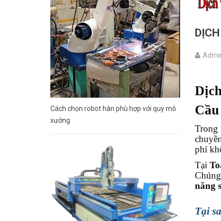
DỊCH
Admin
Dịch
Cầu
Cách chọn robot hàn phù hợp với quy mô
xưởng
Trong 
chuyền
phí kh
Tại
To
Chúng 
năng s
Tại s