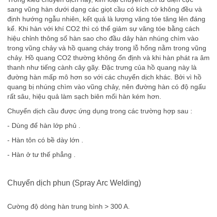
sang vũng hàn dưới dạng các giọt cầu có kích cở không đều và
định hướng ngẫu nhiên, kết quả là lượng văng tóe tăng lên đáng
kể. Khi hàn với khí CO2 thì có thể giảm sự văng tóe bằng cách
hiệu chỉnh thông số hàn sao cho đầu dây hàn nhúng chìm vào
trong vũng chảy và hồ quang cháy trong lỗ hổng nằm trong vũng
chảy. Hồ quang CO2 thường không ổn định và khi hàn phát ra âm
thanh như tiếng cành cây gãy. Đặc trưng của hồ quang này là
đường hàn mấp mô hơn so với các chuyển dịch khác. Bởi vì hồ
quang bị nhúng chìm vào vũng chảy, nên đường hàn có độ ngấu
rất sâu, hiệu quả làm sạch biên mối hàn kém hơn.
Chuyển dịch cầu được ứng dụng trong các trường hợp sau :
- Dùng để hàn lớp phủ .
- Hàn tôn có bề dày lớn .
- Hàn ở tư thế phẳng .
Chuyển dịch phun (Spray Arc Welding)
Cường độ dòng hàn trung bình > 300 A.