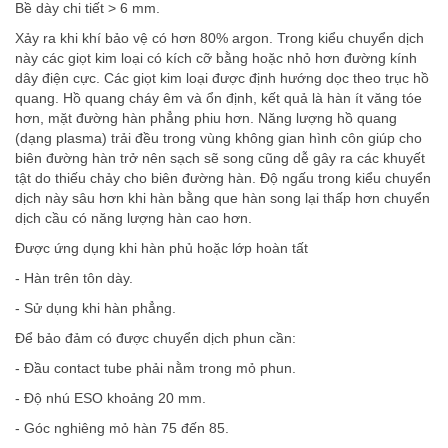
Bề dày chi tiết > 6 mm.
Xảy ra khi khí bảo vệ có hơn 80% argon. Trong kiểu chuyển dịch
này các giọt kim loại có kích cỡ bằng hoặc nhỏ hơn đường kính
dây điện cực. Các giọt kim loại được định hướng dọc theo trục hồ
quang. Hồ quang cháy êm và ổn định, kết quả là hàn ít văng tóe
hơn, mặt đường hàn phẳng phiu hơn. Năng lượng hồ quang
(dạng plasma) trải đều trong vùng không gian hình côn giúp cho
biên đường hàn trở nên sạch sẽ song cũng dễ gây ra các khuyết
tật do thiếu chảy cho biên đường hàn. Độ ngấu trong kiểu chuyển
dịch này sâu hơn khi hàn bằng que hàn song lại thấp hơn chuyển
dịch cầu có năng lượng hàn cao hơn.
Được ứng dụng khi hàn phủ hoặc lớp hoàn tất
- Hàn trên tôn dày.
- Sử dụng khi hàn phẳng.
Để bảo đảm có được chuyển dịch phun cần:
- Đầu contact tube phải nằm trong mỏ phun.
- Độ nhú ESO khoảng 20 mm.
- Góc nghiêng mỏ hàn 75 đến 85.