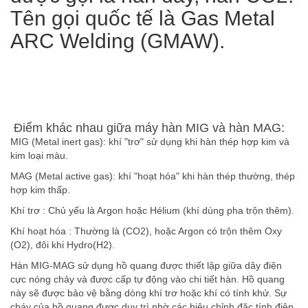
Tên gọi quốc tế là Gas Metal
ARC Welding (GMAW).
Điểm khác nhau giữa máy hàn MIG và hàn MAG:
MIG (Metal inert gas): khí "trơ" sử dụng khi hàn thép hợp kim và
kim loại màu.
MAG (Metal active gas): khí "hoạt hóa" khi hàn thép thường, thép
hợp kim thấp.
Khí trơ : Chủ yếu là Argon hoặc Hélium (khí dùng pha trộn thêm).
Khí hoạt hóa : Thường là (CO2), hoặc Argon có trộn thêm Oxy
(O2), đôi khi Hydro(H2).
Hàn MIG-MAG sử dụng hồ quang được thiết lập giữa dây điện
cực nóng chảy và được cấp tự động vào chi tiết hàn. Hồ quang
này sẽ được bảo vệ bằng dòng khí trơ hoặc khí có tính khử. Sự
cháy của hồ quang được duy trì nhờ các hiệu chỉnh đặc tính điện