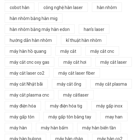
cobot hàn
công nghệ hàn laser
hàn nhôm
hàn nhôm bằng hàn mig
hàn nhôm bằng máy hàn edon
han's laser
hướng dẫn hàn nhôm
kĩ thuật hàn nhôm
máy hàn hồ quang
máy cắt
máy cắt cnc
máy cắt cnc oxy gas
máy cắt hơi
máy cắt laser
máy cắt laser co2
máy cắt laser fiber
máy cắt Nhật bãi
máy cắt ống
máy cắt plasma
máy cắt plasma cnc
máy cắtlaser
máy điện hóa
máy điện hóa tig
máy gấp inox
máy gấp tôn
máy gấp tôn bằng tay
may han
máy hàn
máy hàn bấm
máy hàn biến tần
máy hàn bulong
máy hàn chập
máy hàn co2