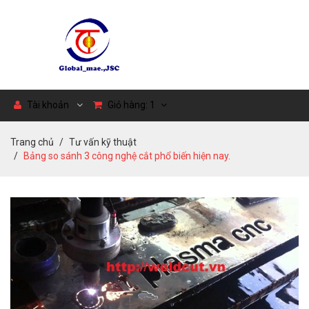
Tài khoản
Giỏ hàng:
1
Trang chủ
Tư vấn kỹ thuật
Bảng so sánh 3 công nghệ cắt phổ biến hiện nay.