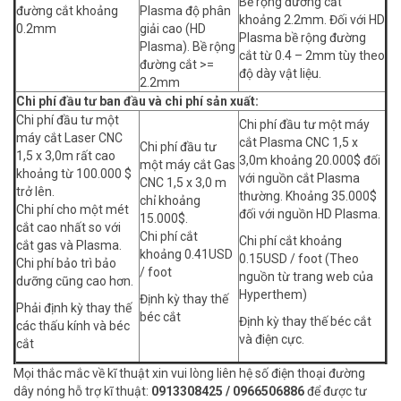
Bề rộng đường cắt
đường cắt khoảng
Plasma độ phân
khoảng 2.2mm. Đối với HD
0.2mm
giải cao (HD
Plasma bề rộng đường
Plasma). Bề rộng
cắt từ 0.4 – 2mm tùy theo
đường cắt >=
độ dày vật liệu.
2.2mm
Chi phí đầu tư ban đầu và chi phí sản xuất:
Chi phí đầu tư một
Chi phí đầu tư một máy
máy cắt Laser CNC
cắt Plasma CNC 1,5 x
Chi phí đầu tư
1,5 x 3,0m rất cao
3,0m khoảng 20.000$ đối
một máy cắt Gas
khoảng từ 100.000 $
với nguồn cắt Plasma
CNC 1,5 x 3,0 m
trở lên.
thường. Khoảng 35.000$
chỉ khoảng
Chi phí cho một mét
đối với nguồn HD Plasma.
15.000$.
cắt cao nhất so với
Chi phí cắt
Chi phí cắt khoảng
cắt gas và Plasma.
khoảng 0.41USD
0.15USD / foot (Theo
Chi phí bảo trì bảo
/ foot
nguồn từ trang web của
dưỡng cũng cao hơn.
Hyperthem)
Định kỳ thay thế
Phải định kỳ thay thế
béc cắt
Định kỳ thay thế béc cắt
các thấu kính và béc
và điện cực.
cắt
Mọi thắc mắc về kĩ thuật xin vui lòng liên hệ số điện thoại đường
dây nóng hỗ trợ kĩ thuật:
0913308425 / 0966506886
để được tư