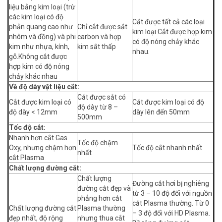
liệu bằng kim loại (trừ
các kim loại có độ
Cắt được tất cả các loại
phản quang cao như
Chỉ cắt được sắt
kim loại Cắt được hợp kim
nhôm và đồng) và phi
carbon và hợp
có độ nóng chảy khác
kim như nhựa, kính,
kim sắt thấp
nhau.
gỗ.Không cắt được
hợp kim có độ nóng
chảy khác nhau
Về độ dày vật liệu cắt:
Cắt được sắt có
Cắt được kim loại có
Cắt được kim loại có độ
độ dày từ 8 –
độ dày < 12mm
dày lên đến 50mm
500mm
Tốc độ cắt:
Nhanh hơn cắt Gas
Tốc độ chậm
Oxy, nhưng chậm hơn
Tốc độ cắt nhanh nhất
nhất
cắt Plasma
Chất lượng đường cắt:
Chất lượng
Đường cắt hơi bị nghiêng
đường cắt đẹp và
từ 3 – 10 độ đối với nguồn
phẳng hơn cắt
cắt Plasma thường. Từ 0
Chất lượng đường cắt
Plasma thường
– 3 độ đối với HD Plasma.
đẹp nhất, độ rộng
nhưng thua cắt