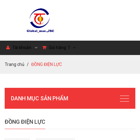
Tài khoản
Giỏ hàng:
1
Trang chủ
ĐỒNG ĐIỆN LỰC
DANH MỤC SẢN PHẨM
ĐỒNG ĐIỆN LỰC