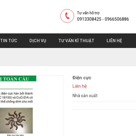
Tư vấn hỗ trợ
0913308425 - 0966506886
TIN TỨC
DỊCH VỤ
TƯ VẤN KĨ THUẬT
LIÊN HỆ
Điện cực
Liên hệ
Nhà sản xuất: