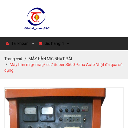
Tài khoản
Giỏ hàng:
1
Trang chủ
MÁY HÀN MIG NHẬT BÃI
Máy hàn mig/ mag/ co2 Super S500 Pana Auto Nhật đã qua sử
dụng.