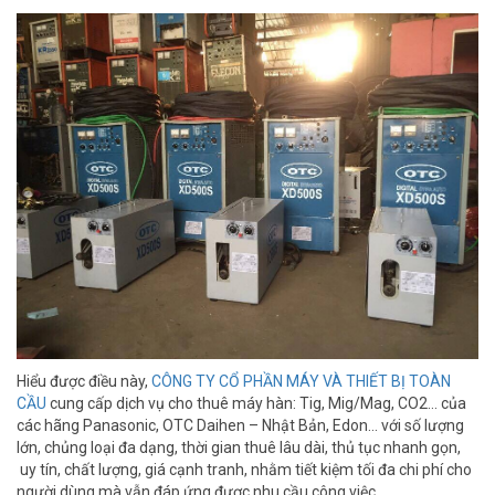
Hiểu được điều này,
CÔNG TY CỔ PHẦN MÁY VÀ THIẾT BỊ TOÀN
CẦU
cung cấp dịch vụ cho thuê máy hàn: Tig, Mig/Mag, CO2… của
các hãng Panasonic, OTC Daihen – Nhật Bản, Edon… với số lượng
lớn, chủng loại đa dạng, thời gian thuê lâu dài, thủ tục nhanh gọn,
uy tín, chất lượng, giá cạnh tranh, nhằm tiết kiệm tối đa chi phí cho
người dùng mà vẫn đáp ứng được nhu cầu công việc.