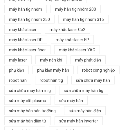
máy hàn tig nhôm
máy hàn tig nhôm 200
máy hàn tig nhôm 250
máy hàn tig nhôm 315
máy khắc laser
máy khắc laser Co2
máy khắc laser DP
máy khắc laser EP
máy khắc laser fiber
máy khắc laser YAG
máy laser
máy nén khí
máy phát điện
phụ kiện
phụ kiện máy hàn
robot công nghiệp
robot hàn
robot hàn tig
sửa chữa máy hàn
sửa chữa máy hàn mig
sửa chữa máy hàn tig
sửa máy cắt plasma
sửa máy hàn
sửa máy hàn bán tự động
sửa máy hàn điện
sửa máy hàn điện tử
sửa máy hàn inverter