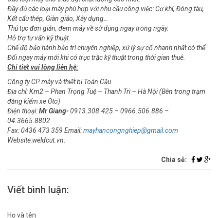
Đầy đủ các loại máy phù hợp với nhu cầu công việc: Cơ khí, Đóng tàu,
Kết cấu thép, Giàn giáo, Xây dựng…
Thủ tục đơn giản, đem máy về sử dụng ngay trong ngày.
Hỗ trợ tư vấn kỹ thuật.
Chế độ bảo hành bảo trì chuyên nghiệp, xử lý sự cố nhanh nhất có thể.
Đổi ngay máy mới khi có trục trặc kỹ thuật trong thời gian thuê.
Chi tiết vui lòng liên hệ:
Công ty CP máy và thiết b​ị Toàn Cầu
Địa chỉ: Km2 – Phan Trọng Tuệ – Thanh Trì – Hà Nội (Bên trong trạm
đăng kiểm xe Oto)
Điện thoại:
Mr Giang-
0913.308.425 – 0966.506.886 –
04.3665.8802
Fax: 0436 473 359 Email:
mayhancongnghiep@gmail.com
Website:we​ldcut.vn.
Chia sẻ:
Viết bình luận:
Họ và tên