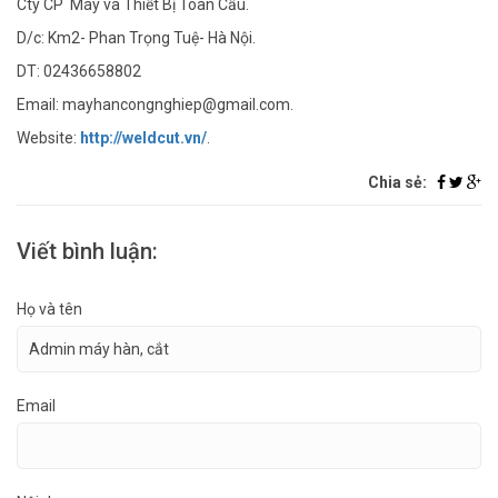
Cty CP Máy và Thiết Bị Toàn Cầu.
D/c: Km2- Phan Trọng Tuệ- Hà Nội.
DT: 02436658802
Email: mayhancongnghiep@gmail.com.
Website:
http://weldcut.vn/
.
Chia sẻ:
Viết bình luận:
Họ và tên
Email