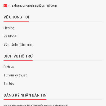
mayhancongnghiep@gmail.com
VỀ CHÚNG TÔI
Liên hệ
Về Global
Sứ mệnh/ Tầm nhìn
DỊCH VỤ HỖ TRỢ
Dịch vụ
Tư vấn kỹ thuật
Tin tức
ĐĂNG KÝ NHẬN BẢN TIN
Nhận những tin tức khuyến mại từ chúng tôi