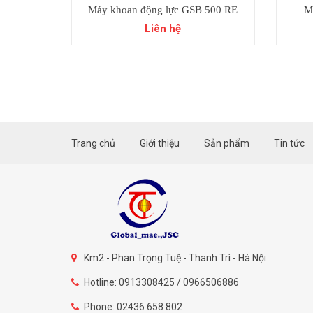
Máy khoan động lực GSB 500 RE
M
Professiona
Liên hệ
Trang chủ
Giới thiệu
Sản phẩm
Tin tức
Km2 - Phan Trọng Tuệ - Thanh Trì - Hà Nội
Hotline: 0913308425 / 0966506886
Phone: 02436 658 802