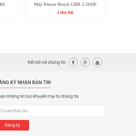
 RE
Máy Khoan Bosch GBH 2-26DE
Máy khoan 
P
Liên hệ
Kết nối với chúng tôi
ĂNG KÝ NHẬN BẢN TIN
ận những tin tức khuyến mại từ chúng tôi
Đăng ký