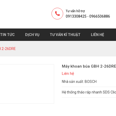
Tư vấn hỗ trợ
0913308425 - 0966506886
TIN TỨC
DỊCH VỤ
TƯ VẤN KĨ THUẬT
LIÊN HỆ
H 2-26DRE
Máy khoan búa GBH 2-26DRE
Liên hệ
Nhà sản xuất: BOSCH
Hệ thống tháo ráp nhanh SDS Clic 