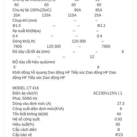
60 60 60 60
Chu kỳ tải 100%(25oC) 90A 85A
20A 120A 110A 25A
Chụp khí (mm) -- --
Φ1.0 -- -- Φ1.2
Áp suất khí(Mpa) -- --
0.4 -- -- 0.4
Dòng khí(L/h) 120-300 --
7800 120-300 -- 7800
Độ dày cắt tối đa (mm) -- -- 8
-- -- 12
ĐỘ dày cắt hiệu quả(mm)
5
8
Khởi động hồ quang Dao động HF Tiếp xúc Dao động HF Dao
động HF Tiếp xúc Dao động HF
MODEL CT 416
Điện áp vào(V) AC230V±15% ( 1
Pha), 50/60 Hz
Dòng vào định mức (A) 27.3
Công suất điện định mức(KVA) 6
Tổn thất không tải(W) 40
Hệ số công suất 0.93
Hiệu suất(%) 85
Cấp cách điện B
Cấp bảo vệ IP23