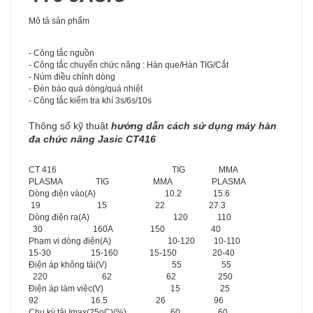
Mô tả sản phẩm
- Công tắc nguồn
- Công tắc chuyển chức năng : Hàn que/Hàn TIG/Cắt
- Núm điều chỉnh dòng
- Đèn báo quá dòng/quá nhiệt
- Công tắc kiểm tra khí 3s/6s/10s
Thông số kỹ thuật
hướng dẫn cách sử dụng máy hàn
đa chức năng Jasic CT416
CT 416 TIG MMA
PLASMA TIG MMA PLASMA
Dòng điện vào(A) 10.2 15.6
19 15 22 27.3
Dòng điện ra(A) 120 110
30 160A 150 40
Phạm vi dòng điện(A) 10-120 10-110
15-30 15-160 15-150 20-40
Điện áp không tải(V) 55 55
220 62 62 250
Điện áp làm việc(V) 15 25
92 16.5 26 96
Chu kỳ tải Imax(25oC)(%) 60 60