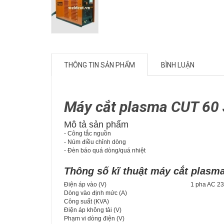
THÔNG TIN SẢN PHẨM
BÌNH LUẬN
Máy cắt plasma CUT 60
Mô tả sản phẩm
- Công tắc nguồn
- Núm điều chỉnh dòng
- Đèn báo quá dòng/quá nhiệt
Thông số kĩ thuật máy cắt plasma
Điện áp vào (V) 1 pha AC 230V±10
Dòng vào định mức (A)
Công suất (KVA)
Điện áp không tải (V)
Phạm vi dòng điện (V)