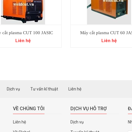
 cắt plasma CUT 100 JASIC
Máy cắt plasma CUT 60 JA
Liên hệ
Liên hệ
Dịch vụ
Tư vấn kĩ thuật
Liên hệ
VỀ CHÚNG TÔI
DỊCH VỤ HỖ TRỢ
Đ
Liên hệ
Dịch vụ
Nh