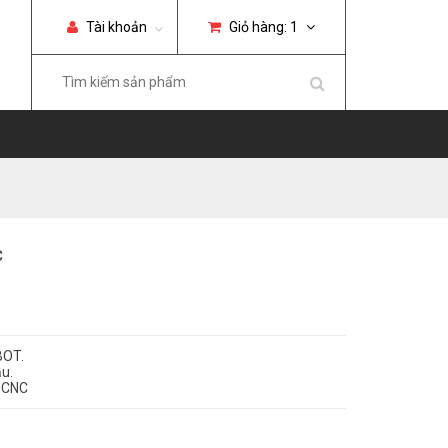
Tài khoản
Giỏ hàng:
1
C
BOT.
ầu.
, CNC