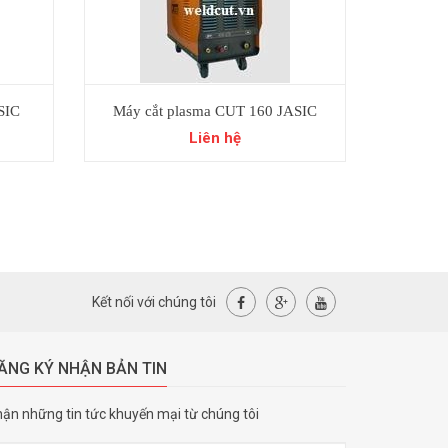
SIC
Máy cắt plasma CUT 160 JASIC
Máy cắt p
Liên hệ
Kết nối với chúng tôi
ĂNG KÝ NHẬN BẢN TIN
ận những tin tức khuyến mại từ chúng tôi