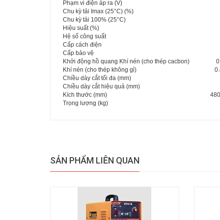
Phạm vi điện áp ra (V)
Chu kỳ tải Imax (25°C) (%)
Chu kỳ tải 100% (25°C)
Hiệu suất (%)
Hệ số công suất
Cấp cách điện
Cấp bảo vệ
Khởi động hồ quang Khí nén (cho thép cacbon)
0
Khí nén (cho thép không gỉ)
0
Chiều dày cắt tối đa (mm)
Chiều dày cắt hiệu quả (mm)
Kích thước (mm)
480
Trọng lượng (kg)
SẢN PHẨM LIÊN QUAN