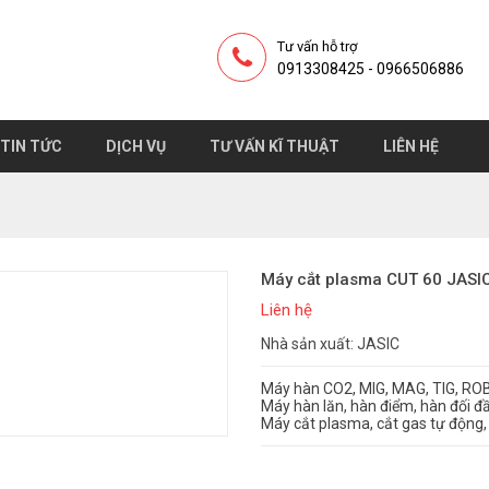
Tư vấn hỗ trợ
0913308425 - 0966506886
TIN TỨC
DỊCH VỤ
TƯ VẤN KĨ THUẬT
LIÊN HỆ
Máy cắt plasma CUT 60 JASI
Liên hệ
Nhà sản xuất: JASIC
Máy hàn CO2, MIG, MAG, TIG, RO
Máy hàn lăn, hàn điểm, hàn đối đ
Máy cắt plasma, cắt gas tự động