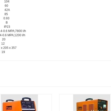
104
60
42A
85
0.93
B
IP23
.4-0.6 MPA;7800 l/h
.4-0.6 MPA;1200 l/h
20
12
 x 205 x 357
19