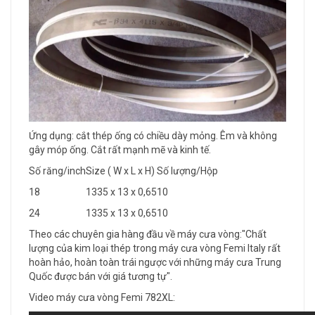
Ứng dụng: cắt thép ống có chiều dày mỏng. Êm và không
gây móp ống. Cắt rất mạnh mẽ và kinh tế.
Số răng/inch
Size ( W x L x H)
Số lượng/Hộp
18
1335 x 13 x 0,65
10
24
1335 x 13 x 0,65
10
Theo các chuyên gia hàng đầu về máy cưa vòng:"Chất
lượng của kim loại thép trong máy cưa vòng Femi Italy rất
hoàn hảo, hoàn toàn trái ngược với những máy cưa Trung
Quốc được bán với giá tương tự".
Video máy cưa vòng Femi 782XL: