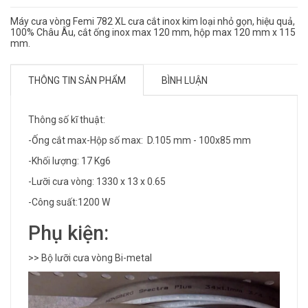
Máy cưa vòng Femi 782 XL cưa cắt inox kim loại nhỏ gọn, hiệu quả,
100% Châu Âu, cắt ống inox max 120 mm, hộp max 120 mm x 115
mm.
THÔNG TIN SẢN PHẨM
BÌNH LUẬN
Thông số kĩ thuật:
-Ống cắt max-Hộp số max: D.105 mm - 100x85 mm
-Khối lượng: 17 Kg6
-Lưỡi cưa vòng: 1330 x 13 x 0.65
-Công suất:1200 W
Phụ kiện:
>> Bộ lưỡi cưa vòng Bi-metal