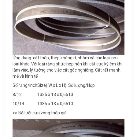
Ứng dụng: cắt thép, thép không rỉ, nhôm và các loại kim
loại khác. Với loại răng phức hợp nên khi cắt cực kỳ êm khi
làm việc, lý tưởng cho việc cắt góc nghiêng. Cắt rất mạnh
mẽ và kinh tế.
Số răng/inch
Size( W x L x H)
Số lượng/Hộp
8/12
1335 x 13 x 0,65
10
10/14
1335 x 13 x 0,65
10
>> Bộ lưỡi cưa vòng thép gió