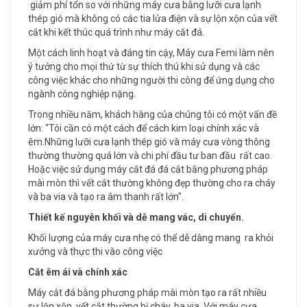
giảm phí tổn so với những máy cưa bằng lưỡi cưa lạnh
thép gió mà không có các tia lửa điện và sự lộn xộn của vết
cắt khi kết thúc quá trình như máy cắt đá.
Một cách linh hoạt và đáng tin cậy, Máy cưa Femi làm nên
ý tưởng cho mọi thứ từ sự thích thú khi sử dụng và các
công việc khác cho những người thi công để ứng dụng cho
ngành công nghiệp nặng.
Trong nhiều năm, khách hàng của chúng tôi có một vấn đề
lớn: “Tôi cần có một cách để cách kim loại chính xác và
êm.Những lưỡi cưa lạnh thép gió và máy cưa vòng thông
thường thường quá lớn và chi phí đầu tư ban đầu rất cao.
Hoặc việc sử dụng máy cắt đá đá cắt bằng phương pháp
mài mòn thì vết cắt thường không đẹp thường cho ra cháy
và ba via và tạo ra âm thanh rất lớn".
Thiết kế nguyên khối và dễ mang vác, di chuyển.
Khối lượng của máy cưa nhẹ có thể dễ dàng mang ra khỏi
xưởng và thực thi vào công việc
Cắt êm ái và chính xác
Máy cắt đá bằng phương pháp mài mòn tạo ra rất nhiều
sự lộn xộn, vết cắt thường bị cháy, ba via. Với máy cưa