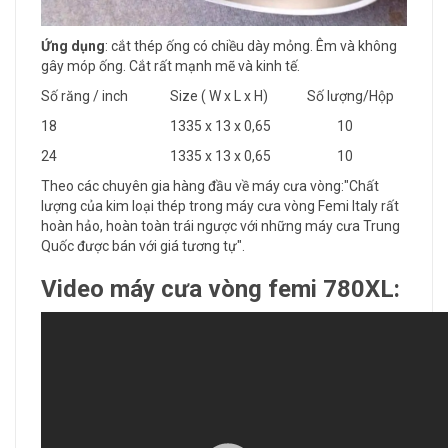
Ứng dụng
: cắt thép ống có chiều dày mỏng. Êm và không
gây móp ống. Cắt rất mạnh mẽ và kinh tế.
Số răng / inch
Size ( W x L x H)
Số lượng/Hộp
18
1335 x 13 x 0,65
10
24
1335 x 13 x 0,65
10
Theo các chuyên gia hàng đầu về máy cưa vòng:"Chất
lượng của kim loại thép trong máy cưa vòng Femi Italy rất
hoàn hảo, hoàn toàn trái ngược với những máy cưa Trung
Quốc được bán với giá tương tự".
Video máy cưa vòng femi 780XL: