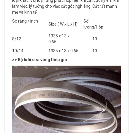
loại khác. Với loại răng phức hợp nên khi cắt cực kỳ êm khi
làm việc, lý tưởng cho việc cắt góc nghiêng. Cắt rất mạnh
mẽ và kinh tế.
Số răng / inch
Số
Size ( W x L x H)
lượng/Hộp
1335 x 13 x
8/12
10
0,65
10/14
1335 x 13 x 0,65
10
>> Bộ lưỡi cưa vòng thép gió