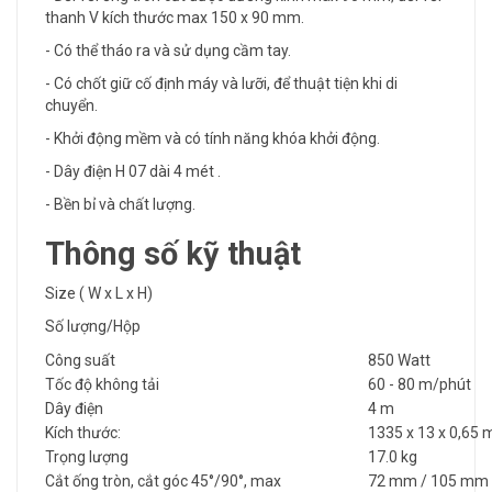
thanh V kích thước max 150 x 90 mm.
- Có thể tháo ra và sử dụng cầm tay.
- Có chốt giữ cố định máy và lưỡi, để thuật tiện khi di
chuyển.
- Khởi động mềm và có tính năng khóa khởi động.
- Dây điện H 07 dài 4 mét .
- Bền bỉ và chất lượng.
Thông số kỹ thuật
Size ( W x L x H)
Số lượng/Hộp
Công suất
850 Watt
Tốc độ không tải
60 - 80 m/phút
Dây điện
4 m
Kích thước:
1335 x 13 x 0,65
Trọng lượng
17.0 kg
Cắt ống tròn, cắt góc 45°/90°, max
72 mm / 105 mm