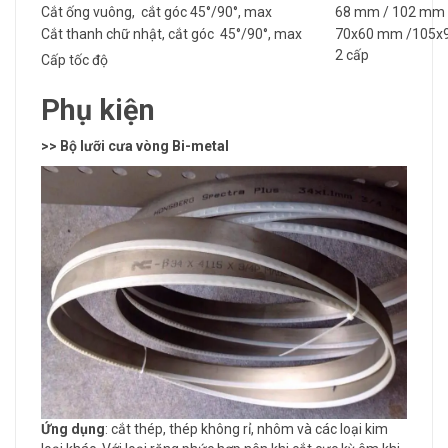
Cắt ống vuông, cắt góc 45°/90°, max
68 mm / 102 mm
Cắt thanh chữ nhật, cắt góc 45°/90°, max
70x60 mm /105x
2 cấp
Cấp tốc độ
Phụ kiện
>> Bộ lưỡi cưa vòng Bi-metal
Ứng dụng
: cắt thép, thép không rỉ, nhôm và các loại kim