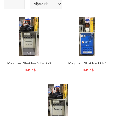
Máy hàn Nhật bãi YD- 350
Máy hàn Nhật bãi OTC
KR2 Panasonic
TURBO PULSE 350
Liên hệ
Liên hệ