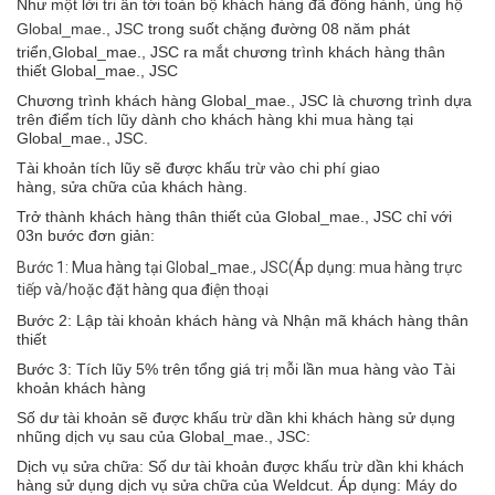
Như một lời tri ân tới toàn bộ khách hàng đã đồng hành, ủng hộ
Global_mae., JSC
trong suốt chặng đường 08 năm phát
triển,Global_mae., JSC ra mắt chương trình khách hàng thân
thiết Global_mae., JSC
Chương trình khách hàng Global_mae., JSC là chương trình dựa
trên điểm tích lũy dành cho khách hàng khi mua hàng tại
Global_mae., JSC.
Tài khoản tích lũy sẽ được khấu trừ vào chi phí giao
hàng, sửa chữa của khách hàng.
Trở thành khách hàng thân thiết của Global_mae., JSC chỉ với
03n bước đơn giản:
Bước 1: Mua hàng tại Global_mae., JSC(Áp dụng: mua hàng trực
tiếp và/hoặc đặt hàng qua điện thoại
Bước 2: Lập tài khoản khách hàng và Nhận mã khách hàng thân
thiết
Bước 3: Tích lũy 5% trên tổng giá trị mỗi lần mua hàng vào Tài
khoản khách hàng
Số dư tài khoản sẽ được khấu trừ dần khi khách hàng sử dụng
nhũng dịch vụ sau của Global_mae., JSC:
Dịch vụ sửa chữa: Số dư tài khoản được khấu trừ dần khi khách
hàng sử dụng dịch vụ sửa chữa của Weldcut. Áp dụng: Máy do