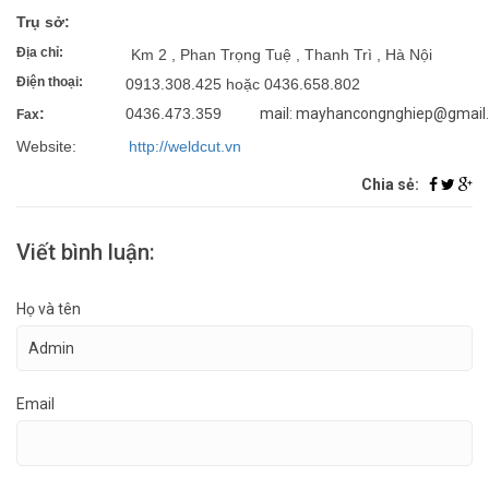
Trụ sở:
Địa chỉ:
Km 2 , Phan Trọng Tuệ , Thanh Trì , Hà Nội
Điện thoại:
0913.308.425 hoặc 0436.658.802
:
0436.473.359
mail: mayhancongnghiep@gmail
Fax
Website:
http://weldcut.vn
Chia sẻ:
Viết bình luận:
Họ và tên
Email