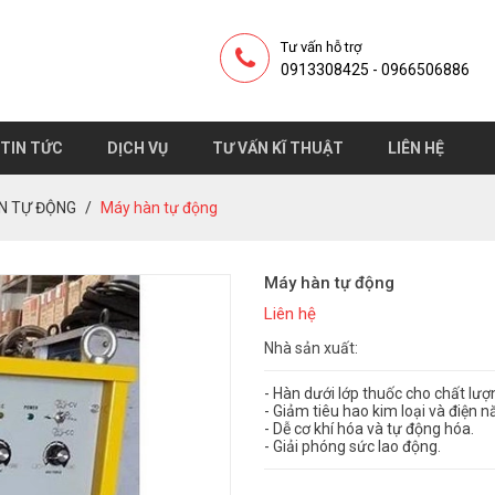
Tư vấn hỗ trợ
0913308425 - 0966506886
TIN TỨC
DỊCH VỤ
TƯ VẤN KĨ THUẬT
LIÊN HỆ
ÀN TỰ ĐỘNG
Máy hàn tự động
Máy hàn tự động
Liên hệ
Nhà sản xuất:
- Hàn dưới lớp thuốc cho chất lượ
- Giảm tiêu hao kim loại và điện n
- Dễ cơ khí hóa và tự động hóa.
- Giải phóng sức lao động.