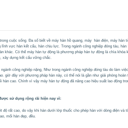
rong cuộc sống. Đa số biết về máy hàn hồ quang, máy hàn điện, máy hàn t
ng lĩnh vực hàn kết cấu, hàn chịu lực. Trong ngành công nghiệp đóng tàu, h
àn khác. Có thể máy hàn tự động là phương pháp hàn tự động là chìa khóa kế
u, xây dựng kết cấu vững chắc.
ngành công nghiệp nặng, Như trong ngành công nghiệp đóng tàu do làm việc t
o. giờ đây với phương pháp hàn này, có thể nói là gần như giải phóng hoàn 
i hàn cao. Chính vì vậy máy hàn tự động đã nâng cao hiệu suất lao động tron
ược sử dụng rộng rãi hiện nay vì:
ệt độ rất cao, do vậy khi hàn dưới lớp thuốc cho phép hàn với dòng điện và t
ao, mối hàn đẹp, đều.