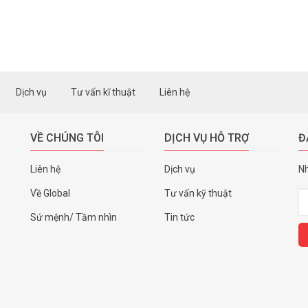
Dịch vụ
Tư vấn kĩ thuật
Liên hệ
VỀ CHÚNG TÔI
DỊCH VỤ HỖ TRỢ
Đ
Liên hệ
Dịch vụ
Nh
Về Global
Tư vấn kỹ thuật
Sứ mệnh/ Tầm nhìn
Tin tức