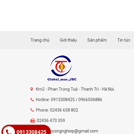
Trang chủ
Giới thiệu
Sản phẩm
Tin tức
Km2 - Phan Trọng Tuệ - Thanh Trì - Hà Nội
Hotline: 0913308425 / 0966506886
Phone: 02436 658 802
02436 473 359
mayhancongnghiep@gmail.com
0913308425