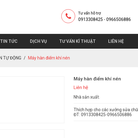
Tư vấn hỗ trợ
0913308425 - 0966506886
TIN TỨC
DỊCH VỤ
TƯ VẤN KĨ THUẬT
LIÊN HỆ
ÀN TỰ ĐỘNG
Máy hàn điểm khí nén
Máy hàn điểm khí nén
Liên hệ
Nhà sản xuất:
Thích hợp cho các xưởng sửa ch
ĐT: 0913308425-0966506886