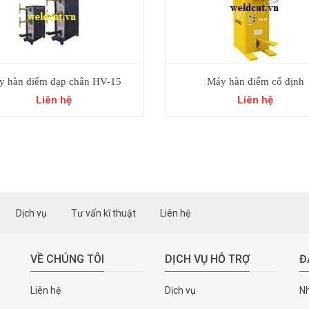
y hàn điểm đạp chân HV-15
Máy hàn điểm cố định
Liên hệ
Liên hệ
Dịch vụ
Tư vấn kĩ thuật
Liên hệ
VỀ CHÚNG TÔI
DỊCH VỤ HỖ TRỢ
Đ
Liên hệ
Dịch vụ
Nh