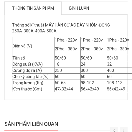
THÔNG TIN SẢN PHẨM
BÌNH LUẬN
Thông số kĩ thuật MÁY HÀN CƠ AC DÂY NHÔM-ĐỒNG
250A-300A-400A-500A:
1Pha - 220v
1Pha - 220v
1Pha - 220v
Điện vô (V)
2Pha - 380v
2Pha - 380v
2Pha - 380v
Tần số
50/60
50/60
50/60
Công suất (KVA)
18
24
32
Cường độ ra (A)
250
300
400
Chu kỳ công tác (%)
60
60
60
Trọng lượng (Kg)
60-65
98-102
108-113
Kích thước (Cm)
47x32x44
56x42x49
56x42x49
SẢN PHẨM LIÊN QUAN