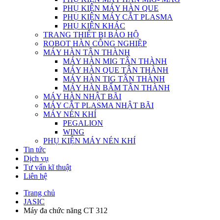
PHỤ KIỆN MÁY HÀN QUE
PHỤ KIỆN MÁY CẮT PLASMA
PHỤ KIỆN KHÁC
TRANG THIẾT BỊ BẢO HỘ
ROBOT HÀN CÔNG NGHIỆP
MÁY HÀN TÂN THÀNH
MÁY HÀN MIG TÂN THÀNH
MÁY HÀN QUE TÂN THÀNH
MÁY HÀN TIG TÂN THÀNH
MÁY HÀN BẤM TÂN THÀNH
MÁY HÀN NHẬT BÃI
MÁY CẮT PLASMA NHẬT BÃI
MÁY NÉN KHÍ
PEGALION
WING
PHỤ KIỆN MÁY NÉN KHÍ
Tin tức
Dịch vụ
Tư vấn kĩ thuật
Liên hệ
Trang chủ
JASIC
Máy đa chức năng CT 312