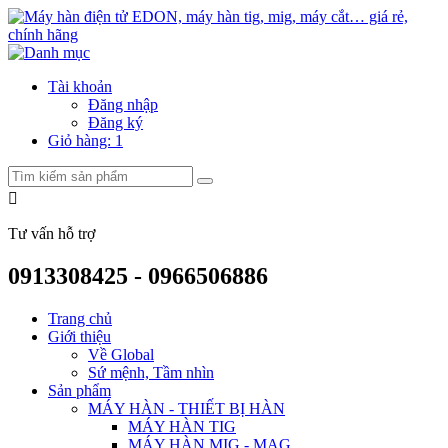
Tài khoản
Đăng nhập
Đăng ký
Giỏ hàng:
1
Tư vấn hỗ trợ
0913308425 - 0966506886
Trang chủ
Giới thiệu
Về Global
Sứ mệnh, Tầm nhìn
Sản phẩm
MÁY HÀN - THIẾT BỊ HÀN
MÁY HÀN TIG
MÁY HÀN MIG - MAG