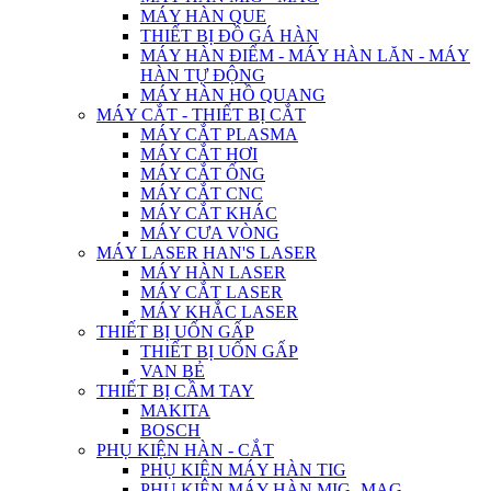
MÁY HÀN QUE
THIẾT BỊ ĐỒ GÁ HÀN
MÁY HÀN ĐIỂM - MÁY HÀN LĂN - MÁY
HÀN TỰ ĐỘNG
MÁY HÀN HỒ QUANG
MÁY CẮT - THIẾT BỊ CẮT
MÁY CẮT PLASMA
MÁY CẮT HƠI
MÁY CẮT ỐNG
MÁY CẮT CNC
MÁY CẮT KHÁC
MÁY CƯA VÒNG
MÁY LASER HAN'S LASER
MÁY HÀN LASER
MÁY CẮT LASER
MÁY KHẮC LASER
THIẾT BỊ UỐN GẤP
THIẾT BỊ UỐN GẤP
VAN BẺ
THIẾT BỊ CẦM TAY
MAKITA
BOSCH
PHỤ KIỆN HÀN - CẮT
PHỤ KIỆN MÁY HÀN TIG
PHỤ KIỆN MÁY HÀN MIG- MAG