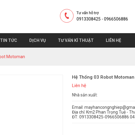
Tư vấn hỗ trợ
0913308425 - 0966506886
TIN TỨC
DỊCH VỤ
TƯ VẤN KĨ THUẬT
LIÊN HỆ
obot Motoman
Hệ Thống 03 Robot Motoman
Liên hệ
Nhà sản xuất:
Email: mayhancongnghiep@gmai
Địa chỉ: Km2 Phan Trọng Tuệ - Tha
ĐT: 0913308425-0966506886 0