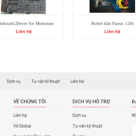
nboard,Driver for Motoman
Robot hàn Fanuc 120i
K6/K10/K100
Liên hệ
Liên hệ
Dịch vụ
Tư vấn kĩ thuật
Liên hệ
VỀ CHÚNG TÔI
DỊCH VỤ HỖ TRỢ
Đ
Liên hệ
Dịch vụ
Nh
Về Global
Tư vấn kỹ thuật