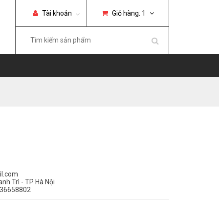
Tài khoản
Giỏ hàng:
1
l.com
nh Trì - TP Hà Nội
436658802