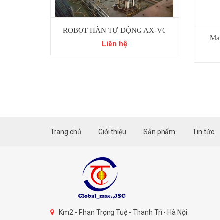
ROBOT HÀN TỰ ĐỘNG AX-V6
Mai
PANASONIC
Liên hệ
Trang chủ
Giới thiệu
Sản phẩm
Tin tức
Km2 - Phan Trọng Tuệ - Thanh Trì - Hà Nội